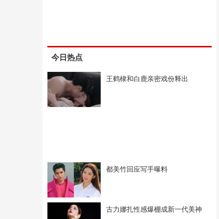
今日热点
王鹤棣和白鹿亲密戏份释出
都美竹回应写手曝料
古力娜扎性感爆棚成新一代美神