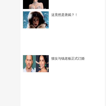
这竟然是唐嫣？！
猫女与钱老板正式订婚