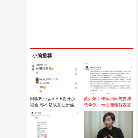
小编推荐
田馥甄否认S.H.E将开演
黄灿灿工作室回应与曾沛
唱会 称不是故意让粉丝失
慈争议：号召能理智发言
望