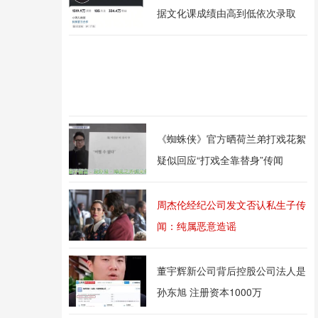
据文化课成绩由高到低依次录取
《蜘蛛侠》官方晒荷兰弟打戏花絮
疑似回应“打戏全靠替身”传闻
周杰伦经纪公司发文否认私生子传
闻：纯属恶意造谣
董宇辉新公司背后控股公司法人是
孙东旭 注册资本1000万