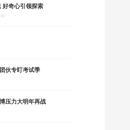
 好奇心引领探索
:51
骗团伙专盯考试季
考博压力大明年再战