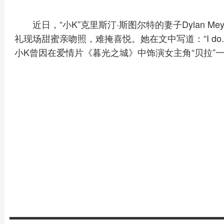
近日，“小K”克里斯汀·斯图尔特的妻子Dylan 
礼现场甜蜜亲吻照，难掩喜悦。她在文中写道：“I do. I really re
小K曾因在爱情片《暮光之城》中饰演女主角“贝拉”