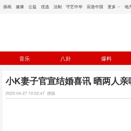
插画
健康
公益
优选
法制
守艺中华
应急中国
更多
地
音乐
八卦
爆料
小K妻子官宣结婚喜讯 晒两人亲
2025-04-27 10:02:47
搜狐