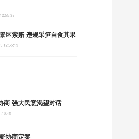
12:55:38
景区索赔 违规采笋自食其果
5 12:55:13
协商 强大民意渴望对话
:46:40
朝野协商定案