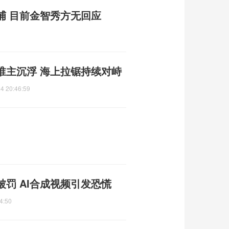
捕 目前金智秀方无回应
谁主沉浮 海上拉锯持续对峙
4 20:46:59
被罚 AI合成视频引发恐慌
4:50