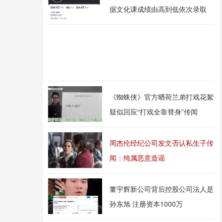
据文化课成绩由高到低依次录取
《蜘蛛侠》官方晒荷兰弟打戏花絮
疑似回应“打戏全靠替身”传闻
周杰伦经纪公司发文否认私生子传
闻：纯属恶意造谣
董宇辉新公司背后控股公司法人是
孙东旭 注册资本1000万