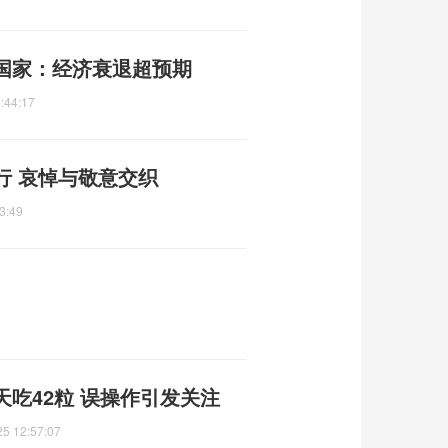
国家：经济衰退超预期
:44:17
行 哀悼与敬意交织
3:49
吃42粒 误操作引发关注
25 12:57:07