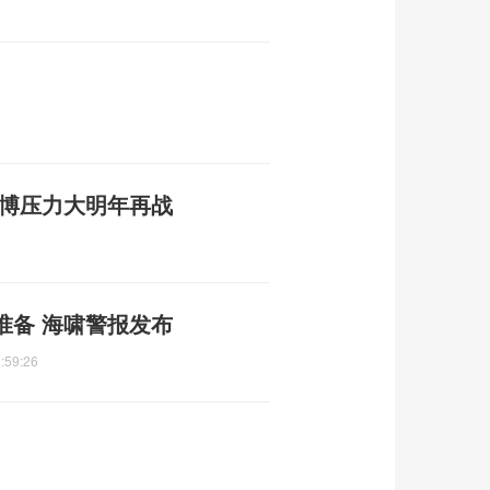
考博压力大明年再战
准备 海啸警报发布
:59:26