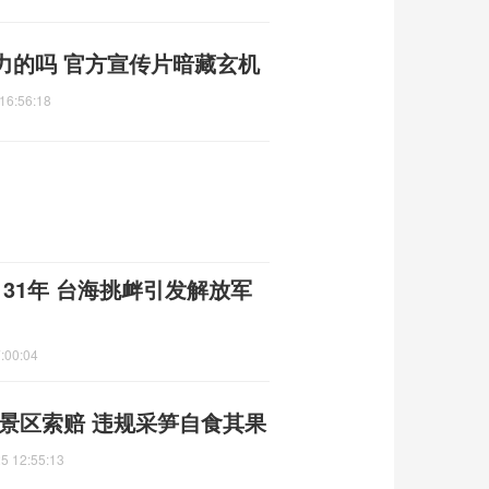
力的吗 官方宣传片暗藏玄机
16:56:18
31年 台海挑衅引发解放军
:00:04
景区索赔 违规采笋自食其果
5 12:55:13