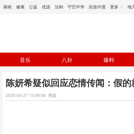
插画
健康
公益
优选
法制
守艺中华
应急中国
更多
地
音乐
八卦
爆料
陈妍希疑似回应恋情传闻：假的
2025-04-27 10:08:56
搜狐