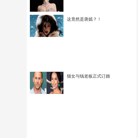
这竟然是唐嫣？！
猫女与钱老板正式订婚