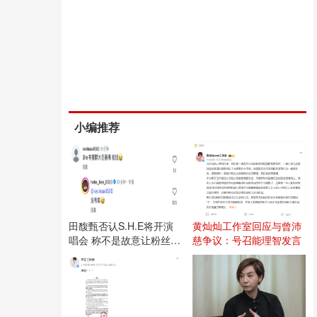
小编推荐
田馥甄否认S.H.E将开演
黄灿灿工作室回应与曾沛
唱会 称不是故意让粉丝失
慈争议：号召能理智发言
望