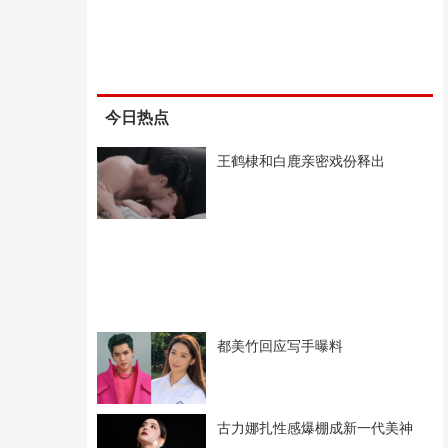
今日热点
王鹤棣和白鹿亲密戏份释出
都美竹回应写手曝料
古力娜扎性感爆棚成新一代美神