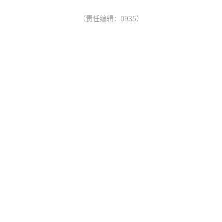
（责任编辑：0935）