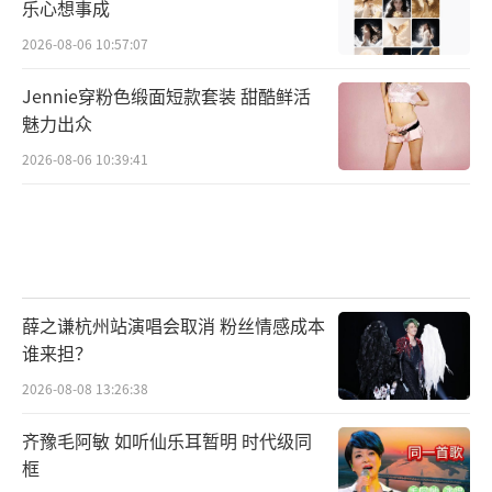
乐心想事成
2026-08-06 10:57:07
Jennie穿粉色缎面短款套装 甜酷鲜活
魅力出众
2026-08-06 10:39:41
薛之谦杭州站演唱会取消 粉丝情感成本
谁来担？
2026-08-08 13:26:38
齐豫毛阿敏 如听仙乐耳暂明 时代级同
框