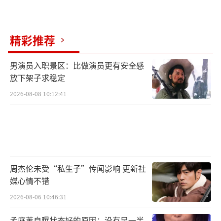
精彩推荐
男演员入职景区：比做演员更有安全感
放下架子求稳定
2026-08-08 10:12:41
周杰伦未受“私生子”传闻影响 更新社
媒心情不错
2026-08-06 10:46:31
孟庭苇自曝状态好的原因：没有另一半