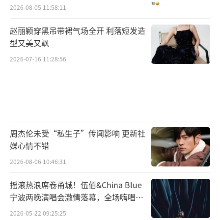
2026-08-05 11:58:11
赵丽颖穿黑吊带裙气场全开 利落短发造
型又美又飒
2026-07-16 11:28:56
周杰伦未受“私生子”传闻影响 更新社
媒心情不错
2026-08-06 10:46:31
摇滚热浪席卷甬城！伍佰&China Blue
宁波两晚演唱会激情落幕，全场嗨唱氛
围炸裂
2026-05-22 09:25:25