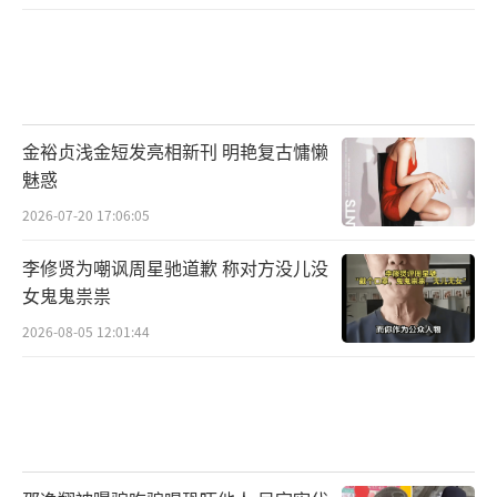
金裕贞浅金短发亮相新刊 明艳复古慵懒
魅惑
2026-07-20 17:06:05
李修贤为嘲讽周星驰道歉 称对方没儿没
女鬼鬼祟祟
2026-08-05 12:01:44