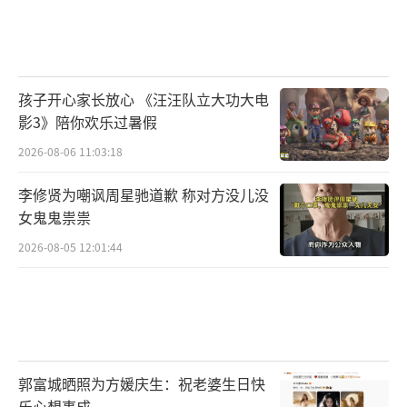
孩子开心家长放心 《汪汪队立大功大电
影3》陪你欢乐过暑假
2026-08-06 11:03:18
李修贤为嘲讽周星驰道歉 称对方没儿没
女鬼鬼祟祟
2026-08-05 12:01:44
郭富城晒照为方媛庆生：祝老婆生日快
乐心想事成