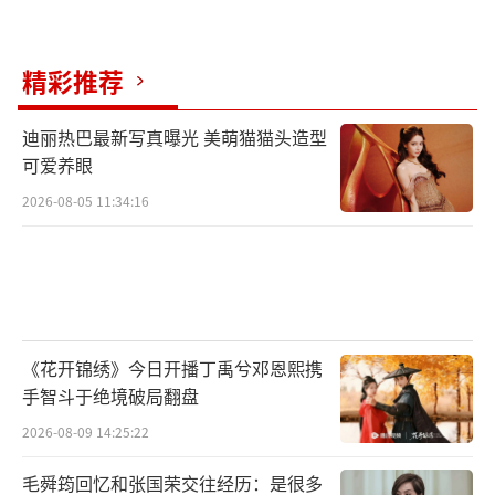
精彩推荐
迪丽热巴最新写真曝光 美萌猫猫头造型
可爱养眼
2026-08-05 11:34:16
《花开锦绣》今日开播丁禹兮邓恩熙携
手智斗于绝境破局翻盘
2026-08-09 14:25:22
毛舜筠回忆和张国荣交往经历：是很多