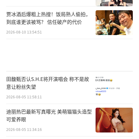
贾冰酒后爆粗上热搜！饭局熟人偷拍，
到底谁更该被骂？ 信任破产的代价
2026-08-10 13:54:51
田馥甄否认S.H.E将开演唱会 称不是故
意让粉丝失望
2026-08-05 11:58:11
迪丽热巴最新写真曝光 美萌猫猫头造型
可爱养眼
2026-08-05 11:34:16