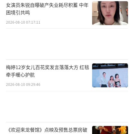
女演员朱锐自曝破产失业耗尽积蓄 中年
困境引共鸣
2026-08-10 07:17:11
梅婷12岁女儿百花奖发言落落大方 红毯
牵手暖心护航
2026-08-10 09:29:46
《欢迎来龙餐馆》点映及预售总票房破