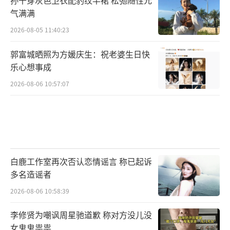
气满满
2026-08-05 11:40:23
郭富城晒照为方媛庆生：祝老婆生日快
乐心想事成
2026-08-06 10:57:07
白鹿工作室再次否认恋情谣言 称已起诉
多名造谣者
2026-08-06 10:58:39
李修贤为嘲讽周星驰道歉 称对方没儿没
女鬼鬼祟祟