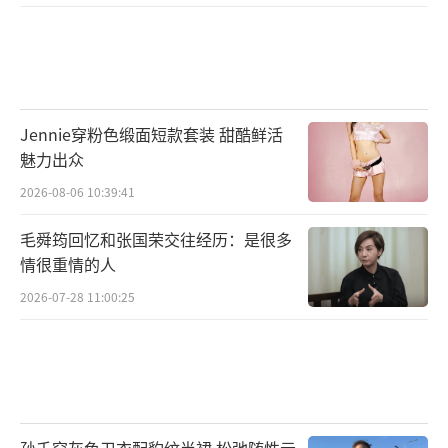
Jennie穿粉色缎面短款套装 甜酷鲜活
魅力出众
2026-08-06 10:39:41
毛舜筠回忆和张国荣交往经历：是很多
情很重情的人
2026-07-28 11:00:25
孙千穿灰色卫衣配豹纹半裙 松弛随性元