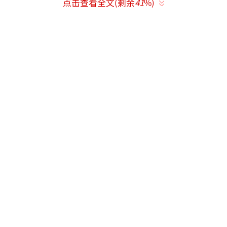
2、禁追车、跟车、围堵等危害公共安全的
点击查看全文(剩余
41
%)
违法行为。
3、禁蹲艺人休息酒店（包括大堂、车库、
电梯、房间）等侵犯艺人隐私的违法行为。
4、禁蹲剧组房车、休息室、化妆间等私人
场合。
5、禁止公开讨论未公开私人行程。
6、禁止通过任何非法手段获取艺人的个人
隐私信息及任何航班高铁行程。
7、禁止任何场所进行近距离怼脸拍摄、开
闪光灯、肢体接触等行为。
（责任编辑：0935）