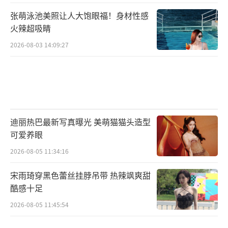
张萌泳池美照让人大饱眼福！身材性感
火辣超吸睛
2026-08-03 14:09:27
迪丽热巴最新写真曝光 美萌猫猫头造型
可爱养眼
2026-08-05 11:34:16
宋雨琦穿黑色蕾丝挂脖吊带 热辣飒爽甜
酷感十足
2026-08-05 11:45:54