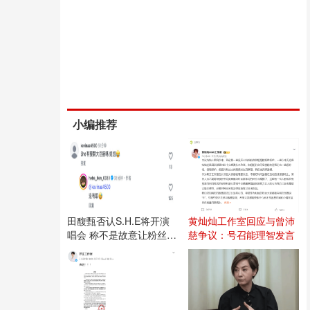
小编推荐
田馥甄否认S.H.E将开演
黄灿灿工作室回应与曾沛
唱会 称不是故意让粉丝失
慈争议：号召能理智发言
望