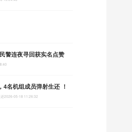
煌民警连夜寻回获实名点赞
8:40
，4名机组成员弹射生还 ！
生还
2026-05-18 11:26:32