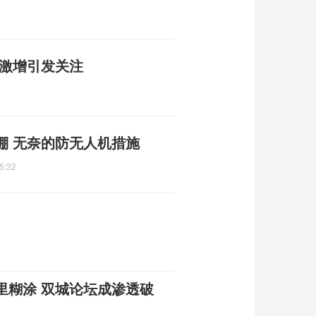
单激增引发关注
棚 无奈的防无人机措施
5:32
里糊涂 双城论坛成渗透破