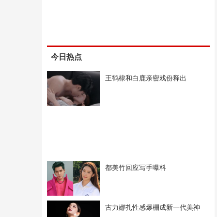
今日热点
王鹤棣和白鹿亲密戏份释出
都美竹回应写手曝料
古力娜扎性感爆棚成新一代美神