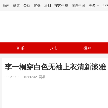
插画
健康
公益
优选
法制
守艺中华
应急中国
更多
地
音乐
八卦
爆料
李一桐穿白色无袖上衣清新淡雅
2025-09-02 10:26:32
网易