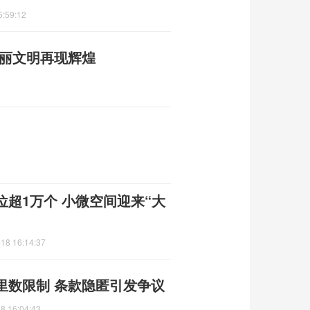
5:59:12
句丽文明再现辉煌
超1万个 小微空间迎来“大
18 16:14:37
里数限制 条款隐匿引发争议
8 16:04:43