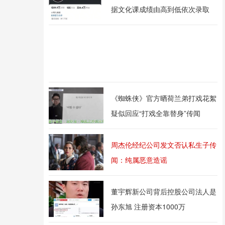
据文化课成绩由高到低依次录取
《蜘蛛侠》官方晒荷兰弟打戏花絮
疑似回应“打戏全靠替身”传闻
周杰伦经纪公司发文否认私生子传
闻：纯属恶意造谣
董宇辉新公司背后控股公司法人是
孙东旭 注册资本1000万