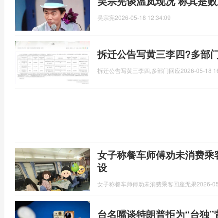
吴宗宪谈温岚现况 称其是
吴宗宪
2026-05-18 12:34:09
拆迁公告写黄三李四?多部门
拆迁公告写黄三李四,多部门回应
2026-05-18 1
女子称餐车师傅劝未消费乘
设
女子称餐车师傅劝未消费乘客回座无果
2026-05
台名嘴谈特朗普拒为“台独”