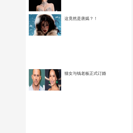
这竟然是唐嫣？！
猫女与钱老板正式订婚