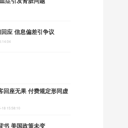
败血症引发肾脏问题
回应 信息偏差引争议
6:14:04
客回座无果 付费规定形同虚
-18 15:58:10
背书 美国政策未变