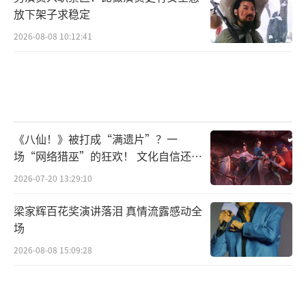
放下架子求稳定
2026-08-08 10:12:41
《八仙！》被打成“满遗片”？一
场“网络猎巫”的狂欢！ 文化自信还是
焦虑？
2026-07-20 13:29:10
梁家辉百花奖演讲落泪 真情流露感动全
场
2026-08-08 15:09:28