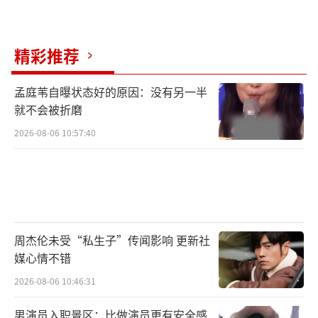
精彩推荐
孟庭苇自曝状态好的原因：没有另一半
就不会被折磨
2026-08-06 10:57:40
周杰伦未受“私生子”传闻影响 更新社
媒心情不错
2026-08-06 10:46:31
男演员入职景区：比做演员更有安全感