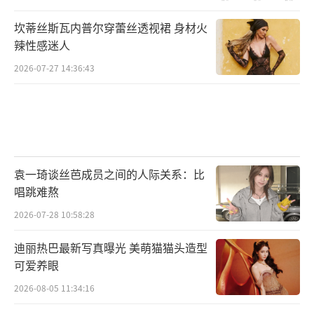
坎蒂丝斯瓦内普尔穿蕾丝透视裙 身材火
辣性感迷人
2026-07-27 14:36:43
袁一琦谈丝芭成员之间的人际关系：比
唱跳难熬
2026-07-28 10:58:28
迪丽热巴最新写真曝光 美萌猫猫头造型
可爱养眼
2026-08-05 11:34:16