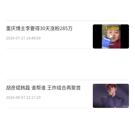
重庆博主李要得30天涨粉285万
2026-07-27 16:49:50
胡彦斌韩磊 谁帮谁 王炸组合再聚首
2026-08-07 22:17:20