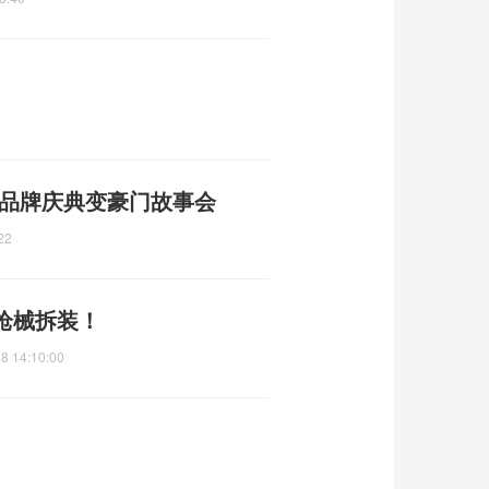
 品牌庆典变豪门故事会
22
枪械拆装！
8 14:10:00