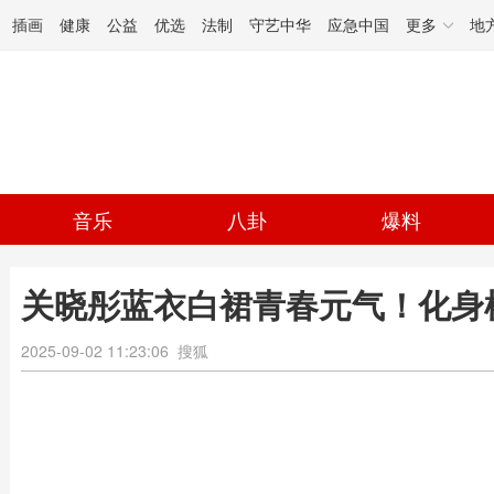
插画
健康
公益
优选
法制
守艺中华
应急中国
更多
地
音乐
八卦
爆料
关晓彤蓝衣白裙青春元气！化身
2025-09-02 11:23:06
搜狐