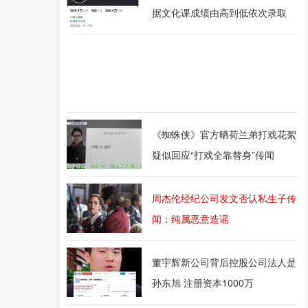
据文化课成绩由高到低依次录取
《蜘蛛侠》官方晒荷兰弟打戏花絮
疑似回应“打戏全靠替身”传闻
周杰伦经纪公司发文否认私生子传
闻：纯属恶意造谣
董宇辉新公司背后控股公司法人是
孙东旭 注册资本1000万