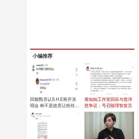
小编推荐
田馥甄否认S.H.E将开演
黄灿灿工作室回应与曾沛
唱会 称不是故意让粉丝失
慈争议：号召能理智发言
望