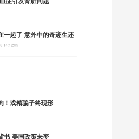
败血症引发肾脏问题
在一起了 意外中的奇迹生还
8 14:12:09
刑拘！戏精骗子终现形
4
背书 美国政策未变