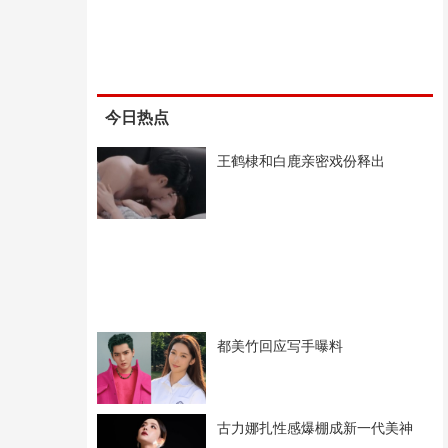
今日热点
王鹤棣和白鹿亲密戏份释出
都美竹回应写手曝料
古力娜扎性感爆棚成新一代美神