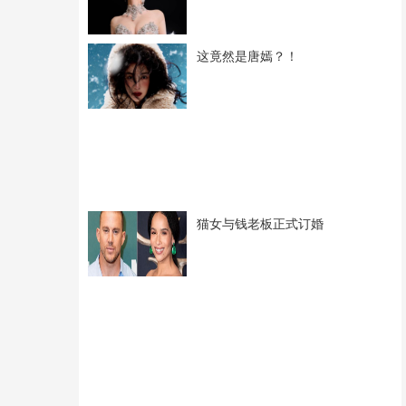
这竟然是唐嫣？！
猫女与钱老板正式订婚