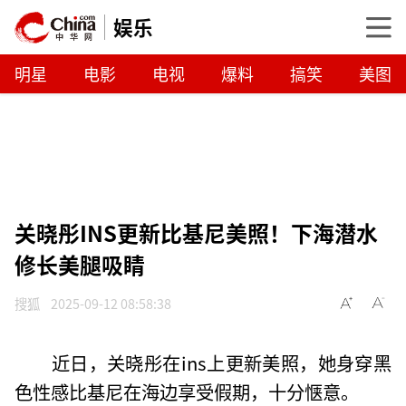
娱乐
明星
电影
电视
爆料
搞笑
美图
关晓彤INS更新比基尼美照！下海潜水
修长美腿吸睛
搜狐
2025-09-12 08:58:38
近日，关晓彤在ins上更新美照，她身穿黑
色性感比基尼在海边享受假期，十分惬意。