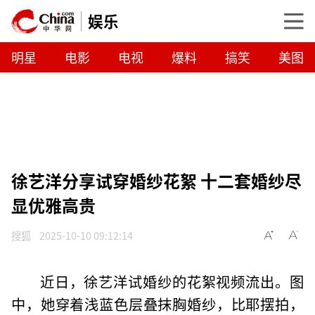
娱乐
明星
电影
电视
爆料
搞笑
美图
徐艺洋分享试穿婚纱花絮 十二套婚纱尽
显优雅高贵
搜狐
2025-10-10 09:12:14
近日，徐艺洋试婚纱的花絮视频流出。图
中，她穿着浅蓝色层叠抹胸婚纱，比耶摆拍，