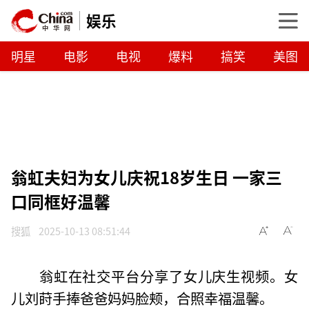
娱乐
明星
电影
电视
爆料
搞笑
美图
翁虹夫妇为女儿庆祝18岁生日 一家三
口同框好温馨
搜狐
2025-10-13 08:51:44
翁虹在社交平台分享了女儿庆生视频。女
儿刘莳手捧爸爸妈妈脸颊，合照幸福温馨。