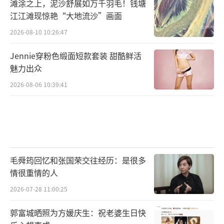
滩涂之上，泥沙舒展如万千羽毛！钱塘
江江滩现惊艳“大地流沙”画面
2026-08-10 10:26:47
Jennie穿粉色缎面短款套装 甜酷鲜活
魅力出众
2026-08-06 10:39:41
毛舜筠回忆和张国荣交往经历：是很多
情很重情的人
2026-07-28 11:00:25
郭富城晒照为方媛庆生：祝老婆生日快