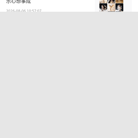
乐心想事成
2026-08-06 10:57:07
白鹿工作室再次否认恋情谣言 称已起诉
多名造谣者
2026-08-06 10:58:39
李修贤为嘲讽周星驰道歉 称对方没儿没
女鬼鬼祟祟
2026-08-05 12:01:44