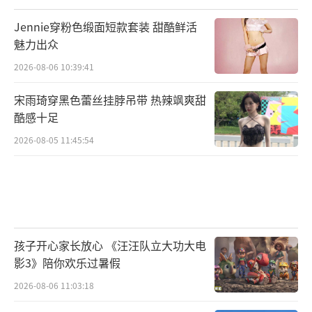
Jennie穿粉色缎面短款套装 甜酷鲜活
魅力出众
2026-08-06 10:39:41
宋雨琦穿黑色蕾丝挂脖吊带 热辣飒爽甜
酷感十足
2026-08-05 11:45:54
孩子开心家长放心 《汪汪队立大功大电
影3》陪你欢乐过暑假
2026-08-06 11:03:18