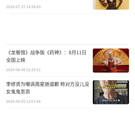
2026-07-27 14:36:43
《龙餐馆》战争版《药神》：8月11日
全国上映
2026-08-08 22:29:12
李修贤为嘲讽周星驰道歉 称对方没儿没
女鬼鬼祟祟
2026-08-05 12:01:44