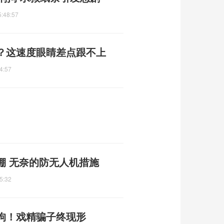
5:48:57
？这速度眼睛差点跟不上
4:57
棚 无奈的防无人机措施
5:32
刑拘！戏精骗子终现形