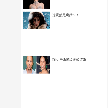
这竟然是唐嫣？！
猫女与钱老板正式订婚