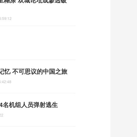
5:59:12
记忆 不可思议的中国之旅
5:42:48
4名机组人员弹射逃生
22