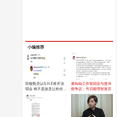
小编推荐
田馥甄否认S.H.E将开演
黄灿灿工作室回应与曾沛
唱会 称不是故意让粉丝失
慈争议：号召能理智发言
望