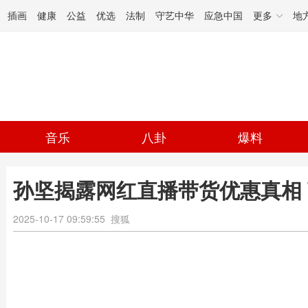
插画
健康
公益
优选
法制
守艺中华
应急中国
更多
地
音乐
八卦
爆料
孙坚揭露网红直播带货优惠真相
2025-10-17 09:59:55
搜狐