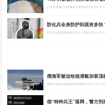
13岁男孩被打伤涉案教官被刑拘
2026-05-18 1
防化兵全身防护到底有多快
防化兵这速度眼睛差点跟不上
2026-05-18 15:4
俄海军被迫给核潜艇加装顶
俄海军被迫给核潜艇加装顶棚
2026-05-18 13:2
假“特种兵王”落网，警方