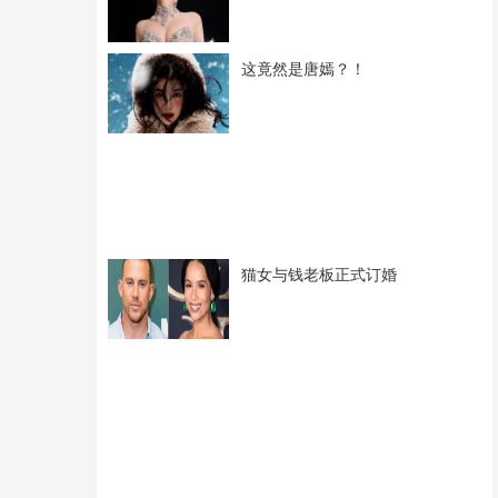
这竟然是唐嫣？！
猫女与钱老板正式订婚