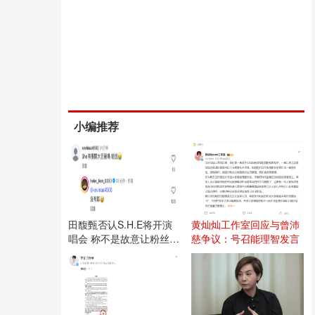
小编推荐
田馥甄否认S.H.E将开演
黄灿灿工作室回应与曾沛
唱会 称不是故意让粉丝失
慈争议：号召能理智发言
望