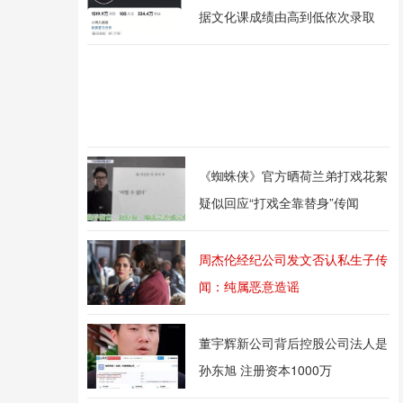
据文化课成绩由高到低依次录取
《蜘蛛侠》官方晒荷兰弟打戏花絮
疑似回应“打戏全靠替身”传闻
周杰伦经纪公司发文否认私生子传
闻：纯属恶意造谣
董宇辉新公司背后控股公司法人是
孙东旭 注册资本1000万