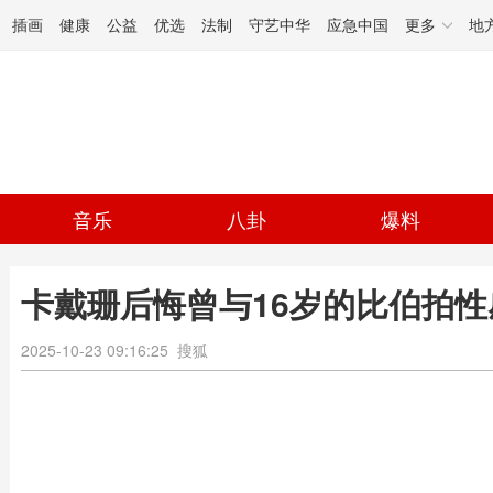
插画
健康
公益
优选
法制
守艺中华
应急中国
更多
地
音乐
八卦
爆料
卡戴珊后悔曾与16岁的比伯拍性
2025-10-23 09:16:25
搜狐