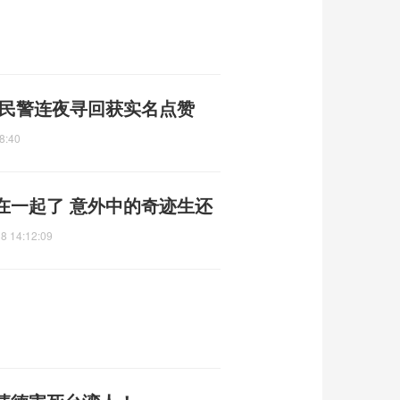
煌民警连夜寻回获实名点赞
8:40
在一起了 意外中的奇迹生还
8 14:12:09