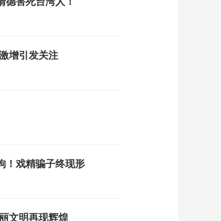
清德害死台湾人！
单激增引发关注
刑拘！戏精骗子终现形
4
句丽文明再现辉煌