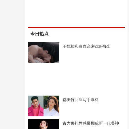
今日热点
王鹤棣和白鹿亲密戏份释出
都美竹回应写手曝料
古力娜扎性感爆棚成新一代美神