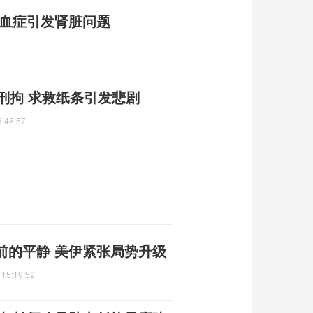
败血症引发肾脏问题
刑拘 求救纸条引发悲剧
5:48:57
前的平静 美伊紧张局势升级
 15:19:52