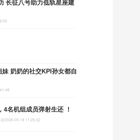
功 长征八号助力低轨星座建
9:05
姐妹 奶奶的社交KPI孙女都自
41:48
，4名机组成员弹射生还 ！
生还
2026-05-18 11:26:32