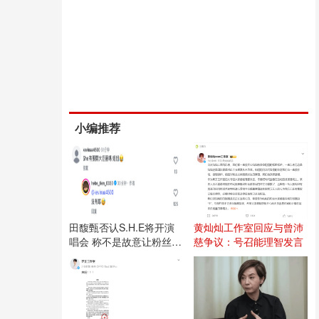
小编推荐
田馥甄否认S.H.E将开演
黄灿灿工作室回应与曾沛
唱会 称不是故意让粉丝失
慈争议：号召能理智发言
望