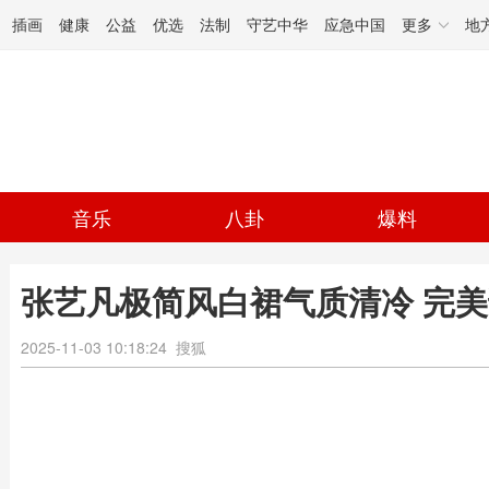
插画
健康
公益
优选
法制
守艺中华
应急中国
更多
地
音乐
八卦
爆料
张艺凡极简风白裙气质清冷 完
2025-11-03 10:18:24
搜狐