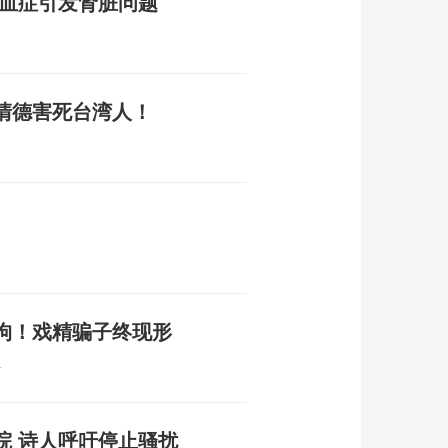
败血症引发肾脏问题
清德害死台湾人！
刑拘！戏精骗子终现形
4
院 诗人呼吁停止骚扰