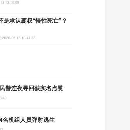
18 13:10:09
还是承认霸权“慢性死亡”？
亡
2026-05-18 13:14:33
煌民警连夜寻回获实名点赞
8:40
4名机组人员弹射逃生
22