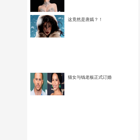
这竟然是唐嫣？！
猫女与钱老板正式订婚