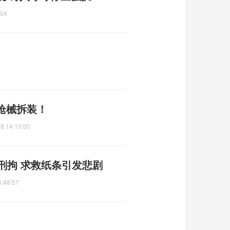
:04
枪械拆装！
8 14:10:00
刑拘 求救纸条引发悲剧
5:48:57