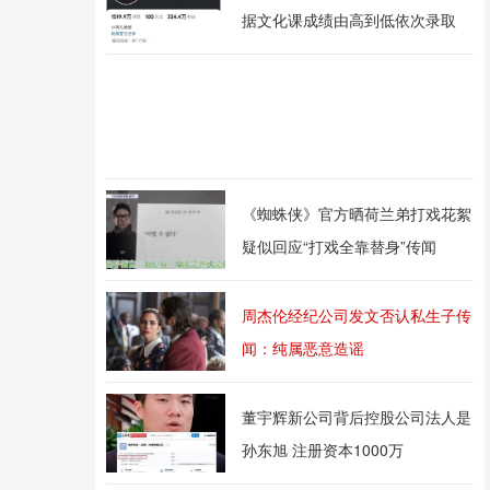
据文化课成绩由高到低依次录取
《蜘蛛侠》官方晒荷兰弟打戏花絮
疑似回应“打戏全靠替身”传闻
周杰伦经纪公司发文否认私生子传
闻：纯属恶意造谣
董宇辉新公司背后控股公司法人是
孙东旭 注册资本1000万