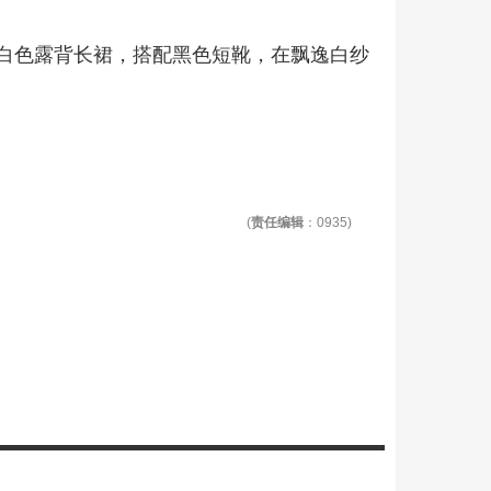
白色露背长裙，搭配黑色短靴，在飘逸白纱
(
责任编辑
：0935)