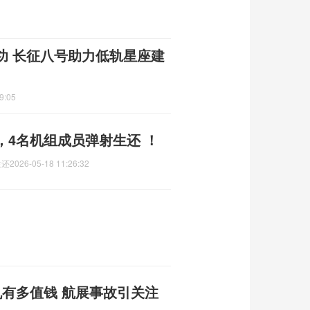
功 长征八号助力低轨星座建
9:05
，4名机组成员弹射生还 ！
生还
2026-05-18 11:26:32
机有多值钱 航展事故引关注