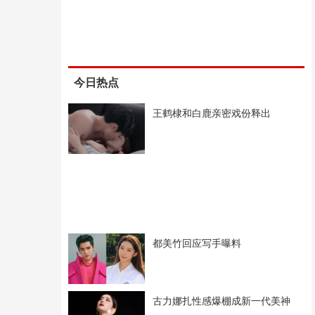
今日热点
王鹤棣和白鹿亲密戏份释出
都美竹回应写手曝料
古力娜扎性感爆棚成新一代美神