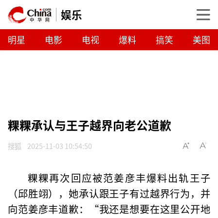
娱乐
明星
电影
电视
爆料
搞笑
美图
粿粿承认与王子越界向老公道歉
搜狐
2025-11-03 10:54:50
粿粿再次回应被范姜彦丰爆料出轨王子
（邱胜翊），她承认跟王子有过越界行为，并
向范姜彦丰道歉：“我还是想要在这里公开地