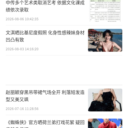
中传多个艺术类取消艺考 依据文化课成
绩依次录取
2026-08-06 10:42:35
文淇晒比基尼度假照 化身性感辣妹身材
凹凸有致
2026-08-03 14:16:20
赵丽颖穿黑吊带裙气场全开 利落短发造
型又美又飒
2026-07-16 11:28:56
《蜘蛛侠》官方晒荷兰弟打戏花絮 疑回