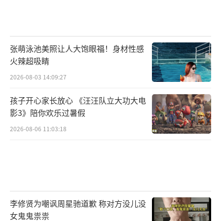
张萌泳池美照让人大饱眼福！身材性感
火辣超吸睛
2026-08-03 14:09:27
孩子开心家长放心 《汪汪队立大功大电
影3》陪你欢乐过暑假
2026-08-06 11:03:18
李修贤为嘲讽周星驰道歉 称对方没儿没
女鬼鬼祟祟