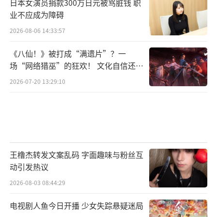
日本女演员捐款300万日元被骂脏钱 职
业不应成为障碍
2026-08-06 14:33:57
《八仙！》被打成“满遗片”？一
场“网络猎巫”的狂欢！ 文化自信还是
焦虑？
2026-07-20 13:29:10
王橹杰转发文案乱码 字面趣味与粉丝互
动引发热议
2026-08-03 08:44:29
电视剧人鱼今日开播 少女失踪悬疑迷局