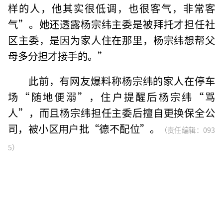
样的人，他其实很低调，也很客气，非常客
气”。她还透露杨宗纬主委是被拜托才担任社
区主委，是因为家人住在那里，杨宗纬想帮父
母多分担才接手的。”
此前，有网友爆料称杨宗纬的家人在停车
场“随地便溺”，住户提醒后杨宗纬“骂
人”，而且杨宗纬担任主委后擅自更换保全公
司，被小区用户批“德不配位”。
（责任编辑：093
5）