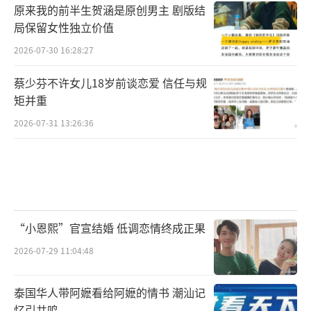
原来我的前半生贺涵是原创男主 剧版结
局保留女性独立价值
2026-07-30 16:28:27
蔡少芬不许女儿18岁前谈恋爱 信任与规
矩并重
2026-07-31 13:26:36
“小恩熙”官宣结婚 低调恋情终成正果
2026-07-29 11:04:48
泰国华人带阿嬷看给阿嬷的情书 潮汕记
忆引共鸣