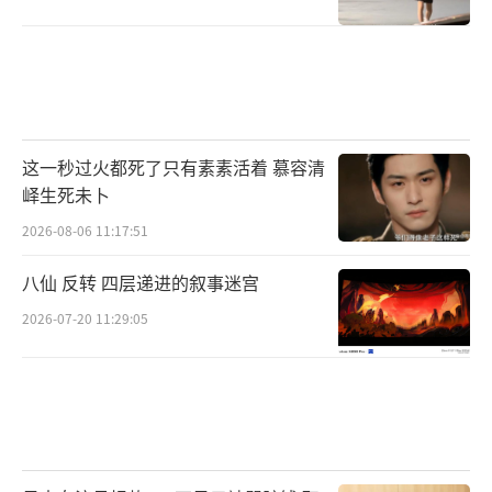
这一秒过火都死了只有素素活着 慕容清
峄生死未卜
2026-08-06 11:17:51
八仙 反转 四层递进的叙事迷宫
2026-07-20 11:29:05