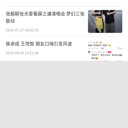
张靓颖张天爱看薛之谦演唱会 梦幻三张
联动
2026-07-27 08:02:39
侯卓成 王垲智 朋友口嗨引发风波
2026-08-06 10:51:48
小米澎程N90 Max高速爆胎实拍曝光 极
限测试引发热议
2026-08-05 17:02:32