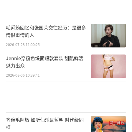
毛舜筠回忆和张国荣交往经历：是很多
情很重情的人
2026-07-28 11:00:25
Jennie穿粉色缎面短款套装 甜酷鲜活
魅力出众
2026-08-06 10:39:41
齐豫毛阿敏 如听仙乐耳暂明 时代级同
框