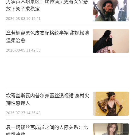
男演员入职景区：比做演员更有安全感
放下架子求稳定
2026-08-08 10:12:41
章若楠穿黑色皮衣配格纹半裙 甜飒松弛
温柔治愈
2026-08-05 11:42:53
坎蒂丝斯瓦内普尔穿蕾丝透视裙 身材火
辣性感迷人
2026-07-27 14:36:43
袁一琦谈丝芭成员之间的人际关系：比
唱跳难熬