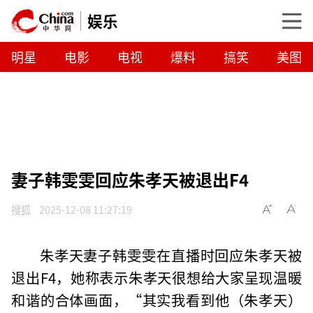
娱乐
明星
电影
电视
爆料
搞笑
美图
妻子韩雯雯回应朱孝天被退出F4
搜狐
2025-12-08 11:27:19
朱孝天妻子韩雯雯在直播时回应朱孝天被
退出F4，她称表示朱孝天很想给大家呈现温暖
和谐的合体画面，“其实我看到他（朱孝天）