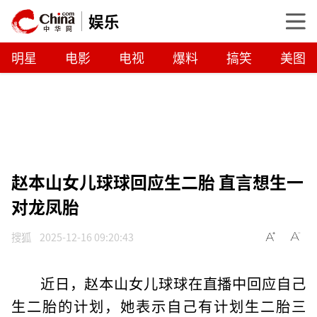
娱乐
明星
电影
电视
爆料
搞笑
美图
赵本山女儿球球回应生二胎 直言想生一
对龙凤胎
搜狐
2025-12-16 09:20:43
近日，赵本山女儿球球在直播中回应自己
生二胎的计划，她表示自己有计划生二胎三