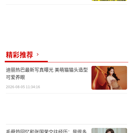
精彩推荐
迪丽热巴最新写真曝光 美萌猫猫头造型
可爱养眼
2026-08-05 11:34:16
毛舜筠回忆和张国荣交往经历：是很多