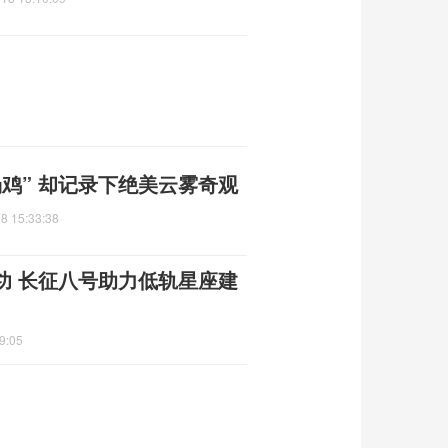
鸡” 却记录下绝美云雾奇观
8 15:33:38
功 长征八号助力低轨星座建
9:05