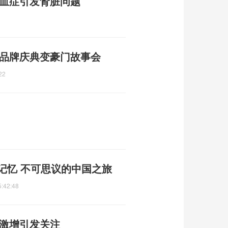
败血症引发肾脏问题
 品牌庆典变豪门故事会
22
记忆 不可思议的中国之旅
5:42:48
单激增引发关注