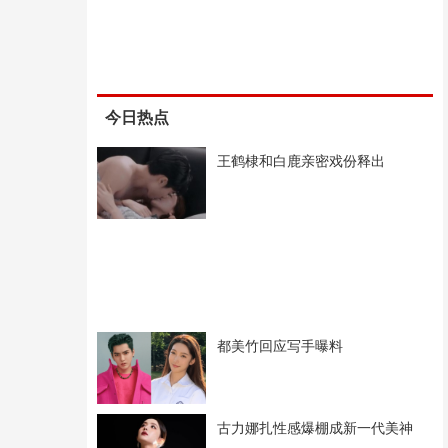
今日热点
王鹤棣和白鹿亲密戏份释出
都美竹回应写手曝料
古力娜扎性感爆棚成新一代美神