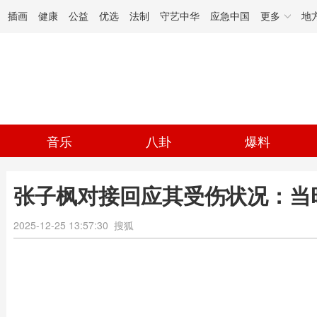
插画
健康
公益
优选
法制
守艺中华
应急中国
更多
地
音乐
八卦
爆料
张子枫对接回应其受伤状况：当
2025-12-25 13:57:30
搜狐