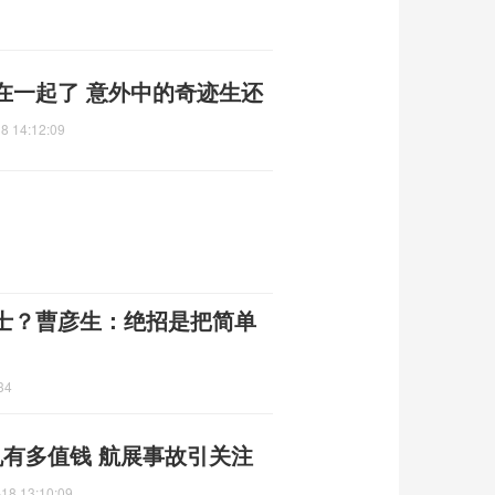
在一起了 意外中的奇迹生还
8 14:12:09
士？曹彦生：绝招是把简单
34
机有多值钱 航展事故引关注
18 13:10:09