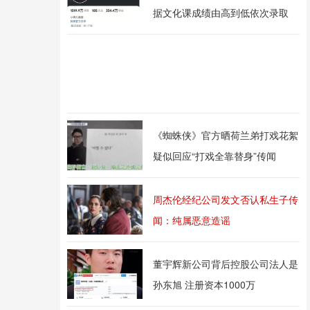
据文化课成绩由高到低依次录取
《蜘蛛侠》官方晒荷兰弟打戏花絮
疑似回应“打戏全靠替身”传闻
周杰伦经纪公司发文否认私生子传
闻：纯属恶意造谣
董宇辉新公司背后控股公司法人是
孙东旭 注册资本1000万