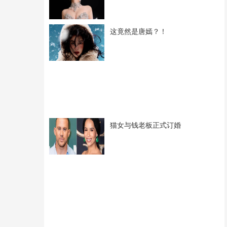
这竟然是唐嫣？！
猫女与钱老板正式订婚