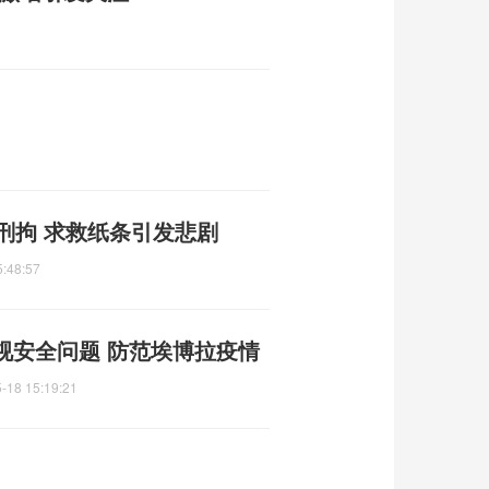
刑拘 求救纸条引发悲剧
5:48:57
视安全问题 防范埃博拉疫情
-18 15:19:21