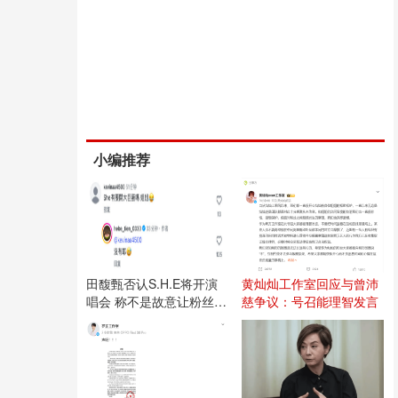
小编推荐
田馥甄否认S.H.E将开演
黄灿灿工作室回应与曾沛
唱会 称不是故意让粉丝失
慈争议：号召能理智发言
望