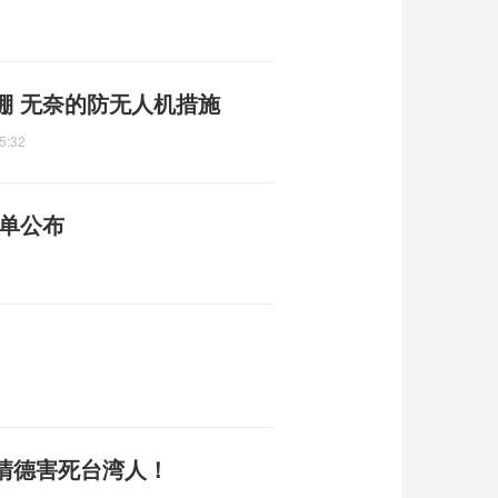
棚 无奈的防无人机措施
5:32
名单公布
清德害死台湾人！