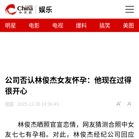
娱乐
明星
电影
电视
爆料
搞笑
美图
公司否认林俊杰女友怀孕：他现在过得
很开心
搜狐
2025-12-30 14:36:43
林俊杰晒照官宣恋情，网友猜测合照中女
友七七有孕相。对此，林俊杰经纪公司回应