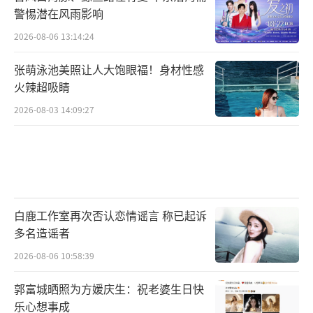
警惕潜在风雨影响
2026-08-06 13:14:24
张萌泳池美照让人大饱眼福！身材性感
火辣超吸睛
2026-08-03 14:09:27
白鹿工作室再次否认恋情谣言 称已起诉
多名造谣者
2026-08-06 10:58:39
郭富城晒照为方媛庆生：祝老婆生日快
乐心想事成