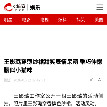
娱乐
明星
电影
电视
爆料
搞笑
美图
王影璐穿薄纱裙甜笑表情呆萌 乖巧伸懒
腰似小猫咪
搜狐
2026-01-12 09:42:53
王影璐工作室公开一组王影璐的活动侧
拍，照片里王影璐穿香槟色纱裙，活动灵动。