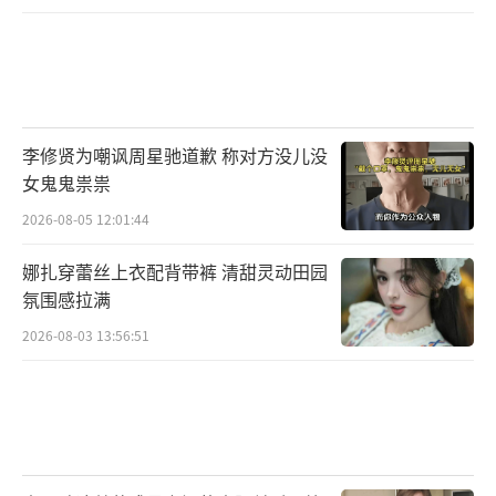
李修贤为嘲讽周星驰道歉 称对方没儿没
女鬼鬼祟祟
2026-08-05 12:01:44
娜扎穿蕾丝上衣配背带裤 清甜灵动田园
氛围感拉满
2026-08-03 13:56:51