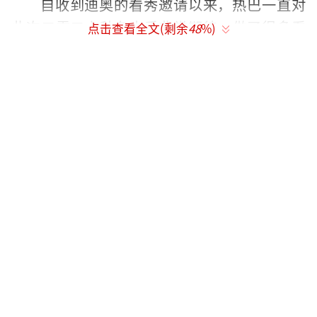
自收到迪奥的看秀邀请以来，热巴一直对
此次二零二六秋冬大秀非常期待，做了很多看
点击查看全文(剩余
48
%)
秀前的相关准备工作。无奈在行程中，因不可
抗力影响，无法抵达巴黎。虽然热巴与团队以
及迪奥团队始终没有放弃且尽最大努力做了各
种尝试，但最终受现实情况所限，未能实现让
热巴在大秀前如约飞抵巴黎的计划。
对于错过此次大秀，热巴和团队都感到非
常遗憾，想对所有期待的爱丽丝们说一句：热
巴非常珍惜每一次与你们或隔空或见面互动的
机会，但这次的突发情况让我们猝不及防，抱
歉让你们失望了。同时，也想告知给每一位关
心热巴的朋友们，热巴目前一切平安，艺人和
团队也在一起互相照应，请大家不要担心。