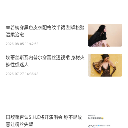
章若楠穿黑色皮衣配格纹半裙 甜飒松弛
温柔治愈
2026-08-05 11:42:53
坎蒂丝斯瓦内普尔穿蕾丝透视裙 身材火
辣性感迷人
2026-07-27 14:36:43
田馥甄否认S.H.E将开演唱会 称不是故
意让粉丝失望