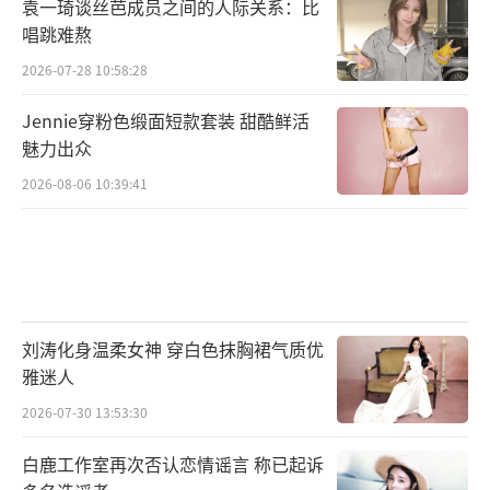
袁一琦谈丝芭成员之间的人际关系：比
唱跳难熬
2026-07-28 10:58:28
Jennie穿粉色缎面短款套装 甜酷鲜活
魅力出众
2026-08-06 10:39:41
刘涛化身温柔女神 穿白色抹胸裙气质优
雅迷人
2026-07-30 13:53:30
白鹿工作室再次否认恋情谣言 称已起诉