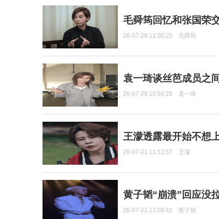
毛舜筠回忆和张国荣
26-07-28 11:00:25
毛舜筠
袁一琦谈丝芭成员之
26-07-28 10:58:28
袁一琦
王濛透露最开始不想上
26-07-21 11:12:57
王濛
黄子韬“崩溃”回应没
26-07-21 11:08:42
黄子韬