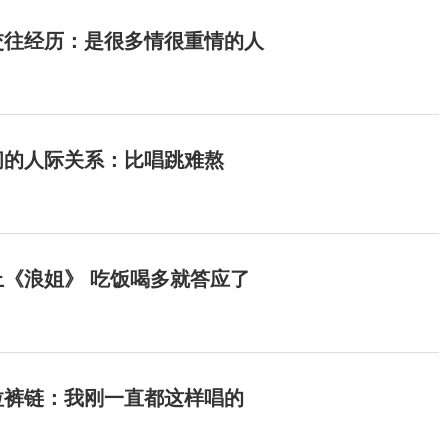
交往经历：是很多情很重情的人
间的人际关系：比唱跳难熬
《浪姐》 吃饭喝多就答应了
拉裤链：我刚一直都这样唱的