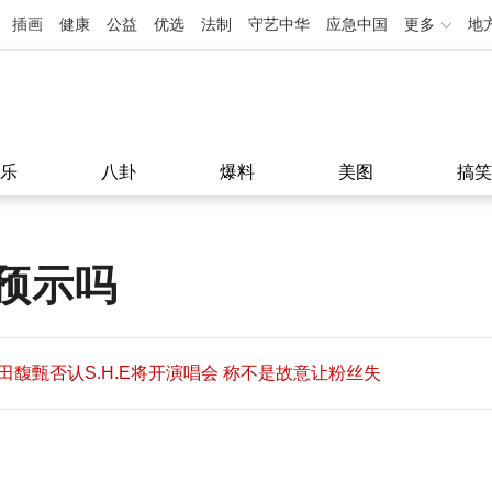
插画
健康
公益
优选
法制
守艺中华
应急中国
更多
地
乐
八卦
爆料
美图
搞笑
预示吗
田馥甄否认S.H.E将开演唱会 称不是故意让粉丝失
望
田馥甄否认S.H.E将开演唱会 称不是故意让粉丝失
11:08
望
11:08