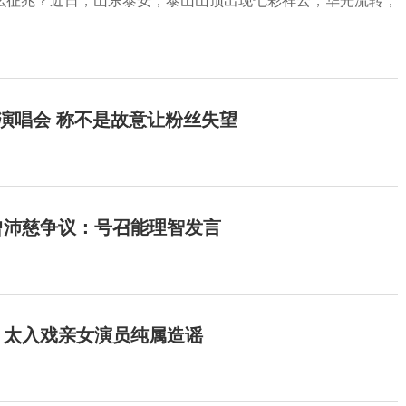
么征兆？近日，山东泰安，泰山山顶出现七彩祥云，华光流转，
开演唱会 称不是故意让粉丝失望
曾沛慈争议：号召能理智发言
：太入戏亲女演员纯属造谣