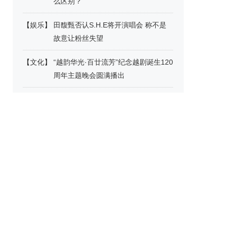
么区别？
【
娱乐
】
田馥甄否认S.H.E将开演唱会 称不是
故意让粉丝失望
【
文化
】
“越韵华光·百廿流芳”纪念越剧诞生120
周年主题晚会圆满播出