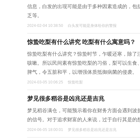
信息，白发的出现可能是由于多种因素造成的，包
乏等。
2024-02-04 10:38:50
白头发可能是身体给你的警报
惊蛰吃梨有什么讲究 吃梨有什么寓意吗？
惊蛰吃梨有什么讲究？惊蛰时节，乍暖还寒，除了
咳嗽。所以民间素有惊蛰吃梨的习俗，梨可以生食
脾气，令五脏和平，以增强体质抵御病菌的侵袭。
2024-03-05 10:06:25
惊蛰吃梨
梦见很多稻谷是凶兆还是吉兆
梦见稻谷满仓，可能预示着你在财务方面会遇到波
的信号。对于追求财富的人来说，过于自行其是的
2024-06-05 18:00:01
梦见很多稻谷是凶兆还是吉兆