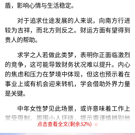
盾，影响心情与生活稳定。
对于追求仕途发展的人来说，向南方行进
较为吉祥，而北方则反之。财运方面有望得到
贵人的帮助。
求学之人若做此类梦，表明你正面临激烈
的竞争，这可能导致财务状况难以提升。内心
的焦虑和压力在梦境中体现，但这也预示着在
事业上或有机会迎来转机，学会借助外界力量
是关键。
中年女性梦见此场景，或许意味着工作上
常受限制，周围小人环绕，提示需谨慎辨别他
点击查看全文(剩余
52
%)
人的真正意图，亲近正直之人，远离负面影响