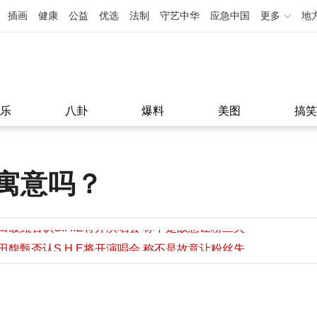
插画
健康
公益
优选
法制
守艺中华
应急中国
更多
地
乐
八卦
爆料
美图
搞笑
寓意吗？
田馥甄否认S.H.E将开演唱会 称不是故意让粉丝失
望
田馥甄否认S.H.E将开演唱会 称不是故意让粉丝失
11:08
望
11:08