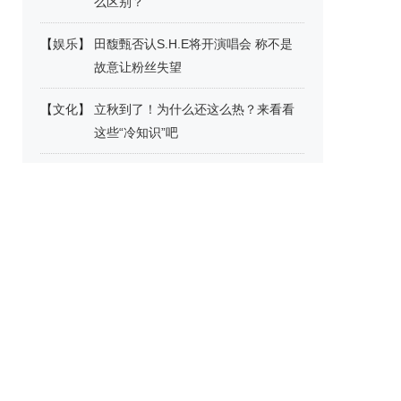
么区别？
【
娱乐
】
田馥甄否认S.H.E将开演唱会 称不是
故意让粉丝失望
【
文化
】
立秋到了！为什么还这么热？来看看
这些“冷知识”吧