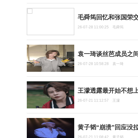
毛舜筠回忆和张国荣
26-07-28 11:00:25
毛舜筠
袁一琦谈丝芭成员之
26-07-28 10:58:28
袁一琦
王濛透露最开始不想上
26-07-21 11:12:57
王濛
黄子韬“崩溃”回应没
26-07-21 11:08:42
黄子韬