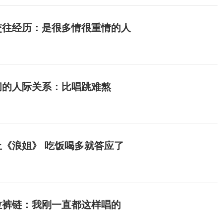
交往经历：是很多情很重情的人
间的人际关系：比唱跳难熬
《浪姐》 吃饭喝多就答应了
拉裤链：我刚一直都这样唱的