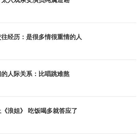
：太入戏亲女演员纯属造谣
交往经历：是很多情很重情的人
间的人际关系：比唱跳难熬
《浪姐》 吃饭喝多就答应了