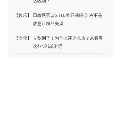
么区别？
【
娱乐
】
田馥甄否认S.H.E将开演唱会 称不是
故意让粉丝失望
【
文化
】
立秋到了！为什么还这么热？来看看
这些“冷知识”吧