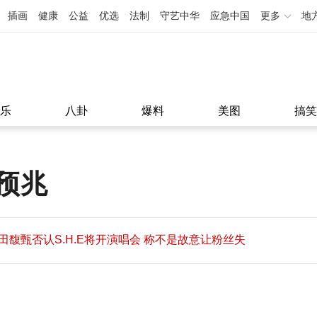
插画
健康
公益
优选
法制
守艺中华
应急中国
更多
地
乐
八卦
爆料
美图
搞笑
预兆
田馥甄否认S.H.E将开演唱会 称不是故意让粉丝失
望
田馥甄否认S.H.E将开演唱会 称不是故意让粉丝失
11:08
望
11:08