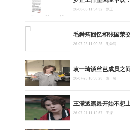
罗正工作室回应争议
26-08-05 11:54:32
罗正
毛舜筠回忆和张国荣
26-07-28 11:00:25
毛舜筠
袁一琦谈丝芭成员之
26-07-28 10:58:28
袁一琦
王濛透露最开始不想上
26-07-21 11:12:57
王濛