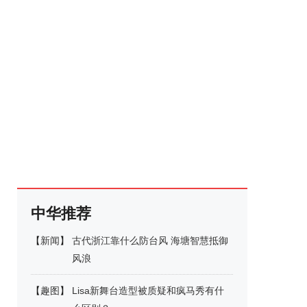
中华推荐
【
新闻
】
古代浙江靠什么防台风 海塘智慧抵御
风浪
【
趣图
】
Lisa新舞台造型被质疑和疯马秀有什