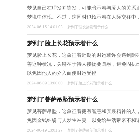
梦见自己在理发并染发，可能暗示着与爱人的关系
梦境中体现。不过，这同时也预示着在人际交往中
2024-06-15 14:01:03
梦到了理发染发预示什么
梦到了脸上长花预示着什么
梦见脸上长花，这象征着近期的财运或许会遇到阻
善这种状况，关键在于待人接物要圆融，避免固执
以免因他人的介入而使财运受挫
2024-06-09 13:00:00
梦到了脸上长花预示着什么
梦到了菩萨吊坠预示着什么
梦见菩萨吊坠，这象征着拥有智慧和实践精神的人
免因金钱纠纷与人发生冲突，以免给生活带来不和
2024-06-19 13:01:27
梦到了菩萨吊坠预示着什么