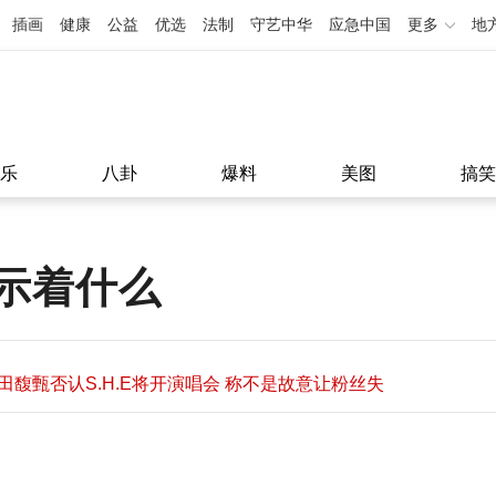
插画
健康
公益
优选
法制
守艺中华
应急中国
更多
地
乐
八卦
爆料
美图
搞笑
示着什么
田馥甄否认S.H.E将开演唱会 称不是故意让粉丝失
望
田馥甄否认S.H.E将开演唱会 称不是故意让粉丝失
11:08
望
11:08