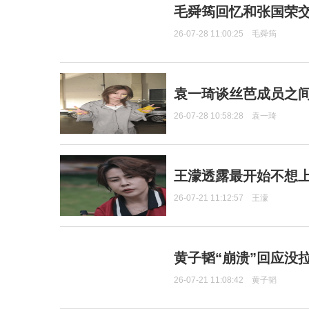
毛舜筠回忆和张国荣
26-07-28 11:00:25
毛舜筠
袁一琦谈丝芭成员之
26-07-28 10:58:28
袁一琦
王濛透露最开始不想上
26-07-21 11:12:57
王濛
黄子韬“崩溃”回应没
26-07-21 11:08:42
黄子韬