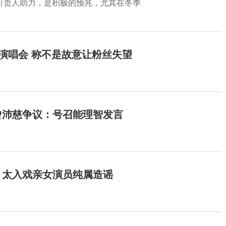
引贵人助力，是积极的预兆，尤其在冬季
开演唱会 称不是故意让粉丝失望
曾沛慈争议：号召能理智发言
：太入戏亲女演员纯属造谣