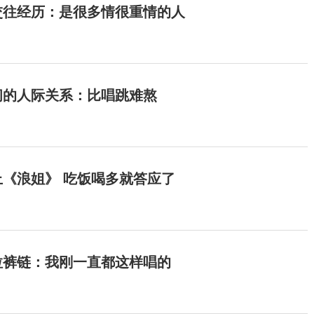
交往经历：是很多情很重情的人
间的人际关系：比唱跳难熬
《浪姐》 吃饭喝多就答应了
拉裤链：我刚一直都这样唱的