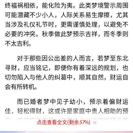
终福祸相依，能化险为夷。此类梦境警示周围
可能潜藏不少小人，人际关系易生摩擦，尤其
当涉及礼仪礼节时，更需谨慎处理，以避免不
必要的冲突。秋季做此梦预示吉祥，而冬季则
不太吉利。
对于那些因公出差的人而言，若梦至东北
寻财，应当铭记，即便你有着深远的规划，也
切勿陷入与他人的纠葛中，顺其自然，财运自
会有所转机。
而已婚者梦中见子幼小，预示着偏财运
佳，轻松得财，这或许是家庭中贵人相助的预
示，是积极的信号。在事业上，这同样预示着
点击查看全文(剩余
57
%)
将迎来顺利，擅长交际者能吸引多方财源，如