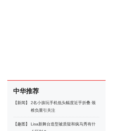
中华推荐
【
新闻
】
2名小孩玩手机低头幅度近乎折叠 颈
椎负重引关注
【
趣图
】
Lisa新舞台造型被质疑和疯马秀有什