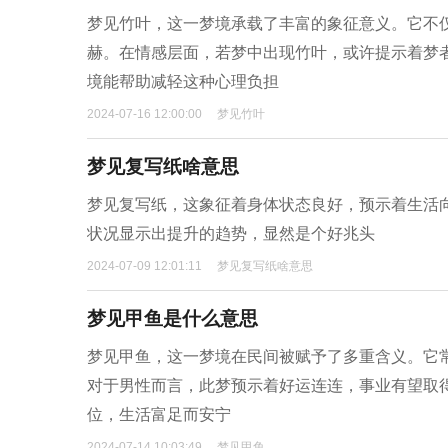
梦见竹叶，这一梦境承载了丰富的象征意义。它不
赫。在情感层面，若梦中出现竹叶，或许提示着梦
境能帮助减轻这种心理负担
2024-07-16 12:00:00
梦见竹叶
梦见复写纸啥意思
梦见复写纸，这象征着身体状态良好，预示着生活
状况显示出提升的趋势，显然是个好兆头
2024-07-09 12:01:11
梦见复写纸啥意思
梦见甲鱼是什么意思
梦见甲鱼，这一梦境在民间被赋予了多重含义。它
对于男性而言，此梦预示着好运连连，事业有望取
位，生活富足而安宁
2024-07-14 10:03:49
梦见甲鱼