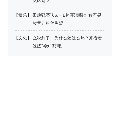
么区别？
【
娱乐
】
田馥甄否认S.H.E将开演唱会 称不是
故意让粉丝失望
【
文化
】
立秋到了！为什么还这么热？来看看
这些“冷知识”吧