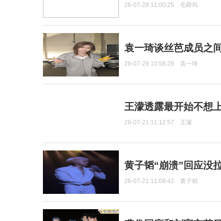
26-07-28 11:00:25
毛舜筠
袁一琦谈丝芭成员之
26-07-28 10:58:28
袁一琦
王濛透露最开始不想上
26-07-21 11:12:57
王濛
黄子韬“崩溃”回应没
26-07-21 11:08:42
黄子韬