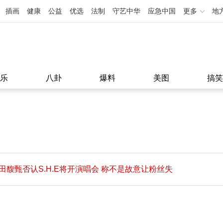
插画
健康
公益
优选
法制
守艺中华
应急中国
更多
地
乐
八卦
爆料
美图
搞笑
田馥甄否认S.H.E将开演唱会 称不是故意让粉丝失
望
田馥甄否认S.H.E将开演唱会 称不是故意让粉丝失
11:08
望
11:08