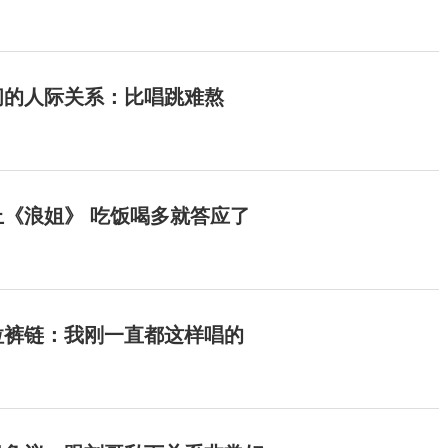
间的人际关系：比唱跳难熬
《浪姐》 吃饭喝多就答应了
拉裤链：我刚一直都这样唱的