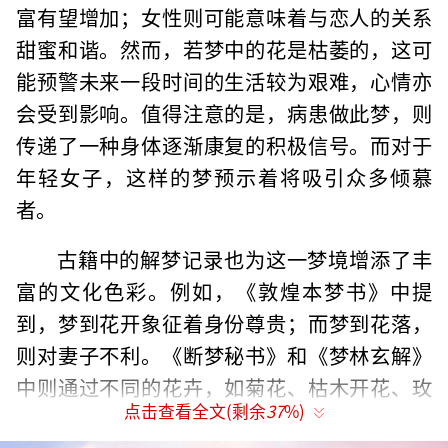
富有望增加；女性则可能意味着与恋人的关系
甜蜜和谐。然而，若梦中的花是枯萎的，这可
能预警未来一段时间的生活较为艰难，心情亦
会受到影响。值得注意的是，病患做此梦，则
传递了一种身体逐渐康复的积极信号。而对于
年轻女子，这样的梦预示着将吸引众多倾慕
者。
古籍中的解梦记录也为这一梦境增添了丰
富的文化色彩。例如，《敦煌本梦书》中提
到，梦到花开象征着身份尊贵；而梦到花落，
则对妻子不利。《断梦秘书》和《梦林玄解》
中则通过不同的花卉，如菊花、枯木开花、玫
点击查看全文(剩余
37
%)
瑰、牡丹等，阐述了各自独特的吉祥寓意，涵