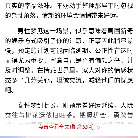
真实的幸福滋味。不妨动手整理那些平时忽视
的杂乱角落，清新的环境会悄悄带来好运。
男性梦见这一场景，似乎意味着周围新奇
的娱乐方式吸引了你的注意，正事因此稍显怠
慢，预定的计划可能面临延期。公正性在这时
显得尤为重要，留意自己是否有偏颇之举，并
及时调整。在情感世界里，家人对你的情感状
态多了几分关心，坦诚交流，减轻他们的忧虑
吧。
女性梦到此景，则预示着好运延续，人际
交往与桃花运依旧旺盛。把握机会，勇敢尝
试，自信是最佳的动力源泉。避免自我限制的
点击查看全文(剩余
55
%)
消极想法，你的自我肯定将是成功的关键因