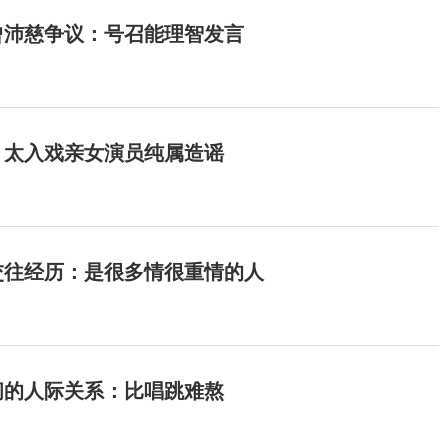
曾沛慈争议：号召能理智发言
：太入戏亲女演员纯属造谣
交往经历：是很多情很重情的人
间的人际关系：比唱跳难熬