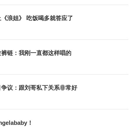
《浪姐》 吃饭喝多就答应了
拉裤链：我刚一直都这样唱的
目争议：跟刘哥私下关系非常好
elababy！