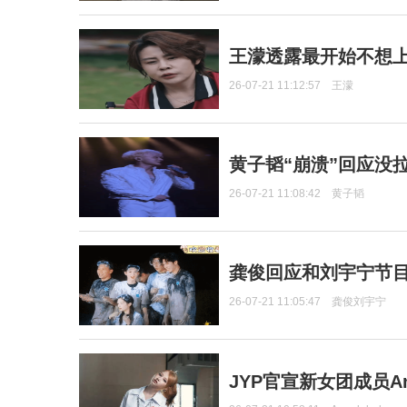
王濛透露最开始不想上
26-07-21 11:12:57
王濛
黄子韬“崩溃”回应没
26-07-21 11:08:42
黄子韬
龚俊回应和刘宇宁节
26-07-21 11:05:47
龚俊刘宇宁
JYP官宣新女团成员Ang