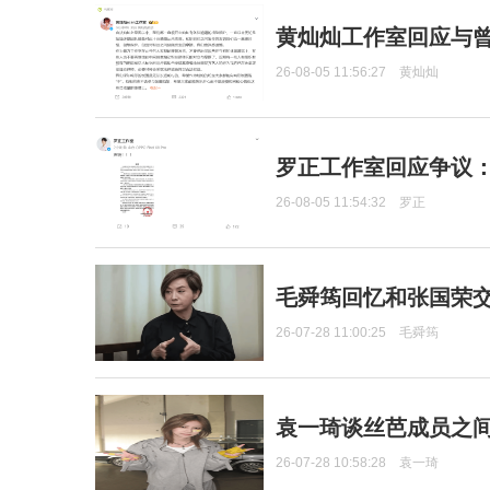
黄灿灿工作室回应与
26-08-05 11:56:27
黄灿灿
罗正工作室回应争议
26-08-05 11:54:32
罗正
毛舜筠回忆和张国荣
26-07-28 11:00:25
毛舜筠
袁一琦谈丝芭成员之
26-07-28 10:58:28
袁一琦