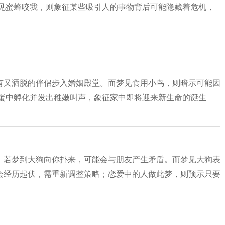
梦见蜜蜂咬我，则象征某些吸引人的事物背后可能隐藏着危机，
有又洒脱的伴侣步入婚姻殿堂。而梦见食用小鸟，则暗示可能因
自蛋中孵化并发出稚嫩叫声，象征家中即将迎来新生命的诞生
。若梦到大狗向你扑来，可能会与朋友产生矛盾。而梦见大狗表
会经历起伏，需重新调整策略；恋爱中的人做此梦，则预示只要