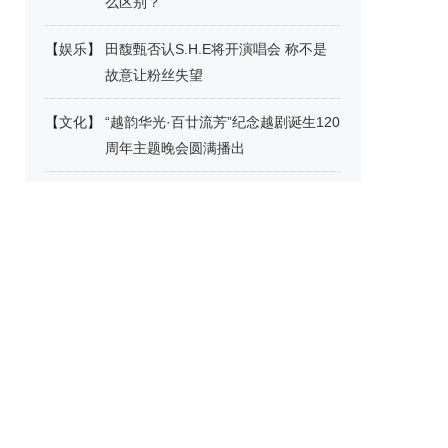
么区别？
【
娱乐
】
田馥甄否认S.H.E将开演唱会 称不是
故意让粉丝失望
【
文化
】
“越韵华光·百廿流芳”纪念越剧诞生120
周年主题晚会圆满播出