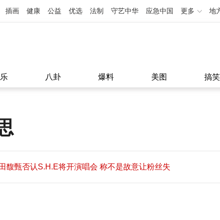
插画
健康
公益
优选
法制
守艺中华
应急中国
更多
地
乐
八卦
爆料
美图
搞笑
思
田馥甄否认S.H.E将开演唱会 称不是故意让粉丝失
望
田馥甄否认S.H.E将开演唱会 称不是故意让粉丝失
11:08
望
11:08