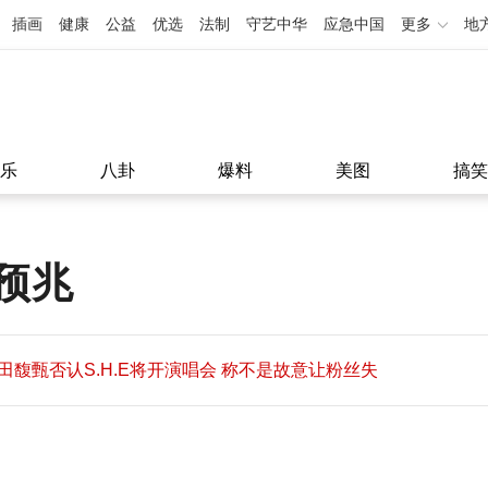
插画
健康
公益
优选
法制
守艺中华
应急中国
更多
地
乐
八卦
爆料
美图
搞笑
预兆
田馥甄否认S.H.E将开演唱会 称不是故意让粉丝失
望
田馥甄否认S.H.E将开演唱会 称不是故意让粉丝失
11:08
望
11:08