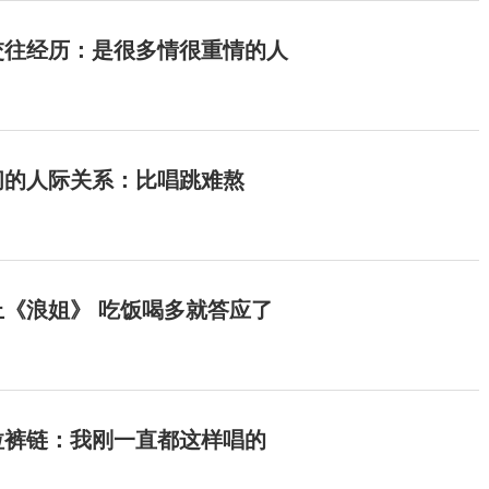
交往经历：是很多情很重情的人
间的人际关系：比唱跳难熬
《浪姐》 吃饭喝多就答应了
拉裤链：我刚一直都这样唱的