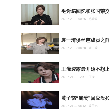
毛舜筠回忆和张国荣
26-07-28 11:00:25
毛舜筠
袁一琦谈丝芭成员之
26-07-28 10:58:28
袁一琦
王濛透露最开始不想上
26-07-21 11:12:57
王濛
黄子韬“崩溃”回应没
26-07-21 11:08:42
黄子韬