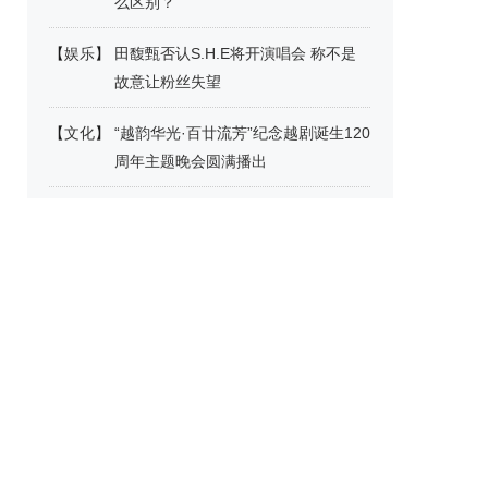
么区别？
【
娱乐
】
田馥甄否认S.H.E将开演唱会 称不是
故意让粉丝失望
【
文化
】
“越韵华光·百廿流芳”纪念越剧诞生120
周年主题晚会圆满播出