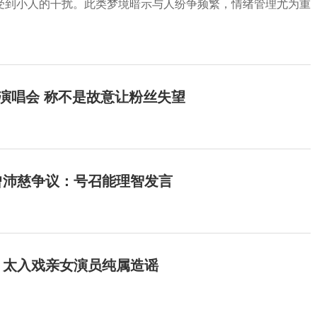
受到小人的干扰。此类梦境暗示与人纷争频繁，情绪管理尤为重
开演唱会 称不是故意让粉丝失望
曾沛慈争议：号召能理智发言
：太入戏亲女演员纯属造谣