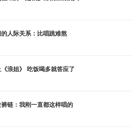
间的人际关系：比唱跳难熬
《浪姐》 吃饭喝多就答应了
拉裤链：我刚一直都这样唱的