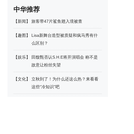
中华推荐
【
新闻
】
旅客带47片鲨鱼翅入境被查
【
趣图
】
Lisa新舞台造型被质疑和疯马秀有什
么区别？
【
娱乐
】
田馥甄否认S.H.E将开演唱会 称不是
故意让粉丝失望
【
文化
】
立秋到了！为什么还这么热？来看看
这些“冷知识”吧