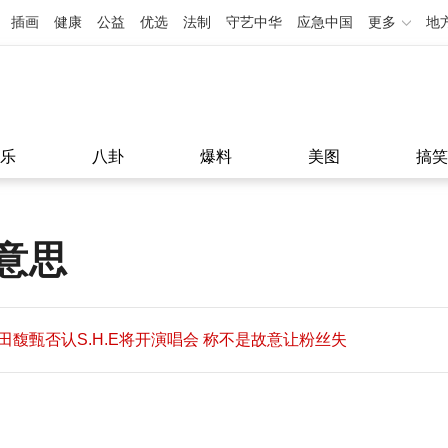
插画
健康
公益
优选
法制
守艺中华
应急中国
更多
地
乐
八卦
爆料
美图
搞笑
意思
田馥甄否认S.H.E将开演唱会 称不是故意让粉丝失
望
田馥甄否认S.H.E将开演唱会 称不是故意让粉丝失
11:08
望
11:08