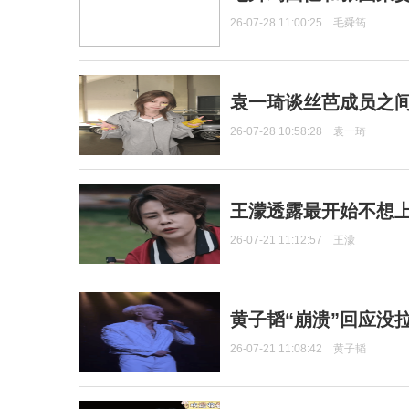
26-07-28 11:00:25
毛舜筠
袁一琦谈丝芭成员之
26-07-28 10:58:28
袁一琦
王濛透露最开始不想上
26-07-21 11:12:57
王濛
黄子韬“崩溃”回应没
26-07-21 11:08:42
黄子韬