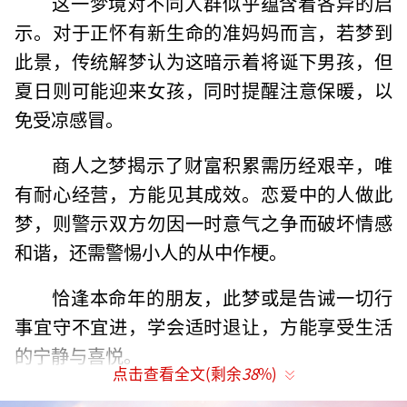
这一梦境对不同人群似乎蕴含着各异的启
示。对于正怀有新生命的准妈妈而言，若梦到
此景，传统解梦认为这暗示着将诞下男孩，但
夏日则可能迎来女孩，同时提醒注意保暖，以
免受凉感冒。
商人之梦揭示了财富积累需历经艰辛，唯
有耐心经营，方能见其成效。恋爱中的人做此
梦，则警示双方勿因一时意气之争而破坏情感
和谐，还需警惕小人的从中作梗。
恰逢本命年的朋友，此梦或是告诫一切行
事宜守不宜进，学会适时退让，方能享受生活
的宁静与喜悦。
点击查看全文(剩余
38
%)
此外，梦境还延伸出其他情境：梦见女性