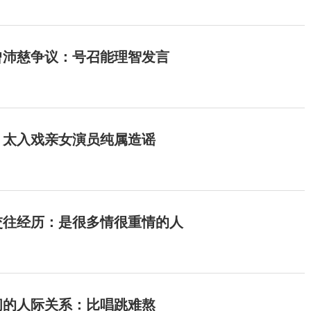
曾沛慈争议：号召能理智发言
：太入戏亲女演员纯属造谣
交往经历：是很多情很重情的人
间的人际关系：比唱跳难熬