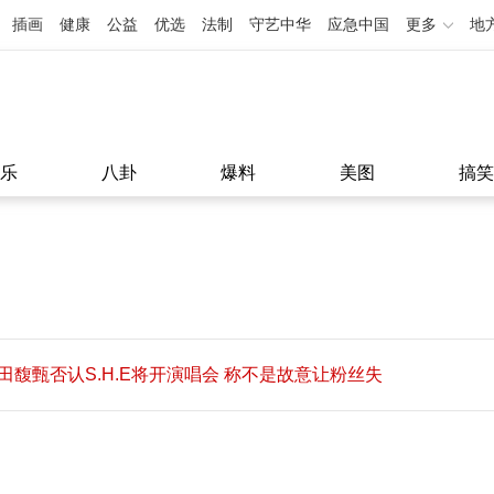
插画
健康
公益
优选
法制
守艺中华
应急中国
更多
地
乐
八卦
爆料
美图
搞笑
田馥甄否认S.H.E将开演唱会 称不是故意让粉丝失
望
田馥甄否认S.H.E将开演唱会 称不是故意让粉丝失
11:08
望
11:08