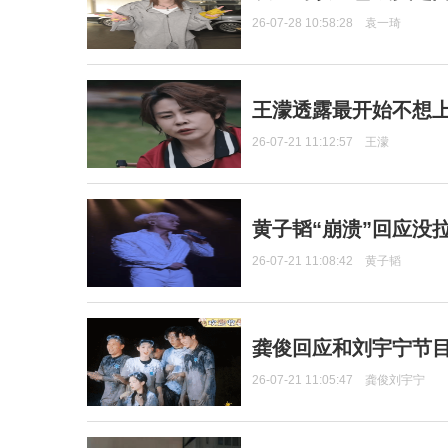
26-07-28 10:58:28
袁一琦
王濛透露最开始不想上
26-07-21 11:12:57
王濛
黄子韬“崩溃”回应没
26-07-21 11:08:42
黄子韬
龚俊回应和刘宇宁节
26-07-21 11:05:47
龚俊刘宇宁