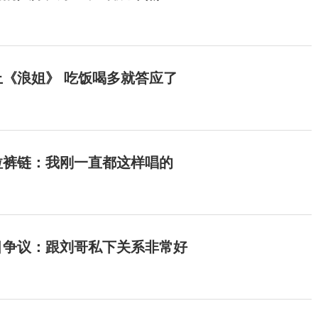
《浪姐》 吃饭喝多就答应了
拉裤链：我刚一直都这样唱的
目争议：跟刘哥私下关系非常好