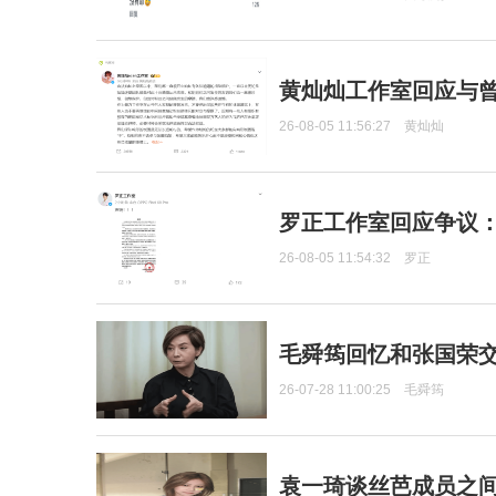
黄灿灿工作室回应与
26-08-05 11:56:27
黄灿灿
罗正工作室回应争议
26-08-05 11:54:32
罗正
毛舜筠回忆和张国荣
26-07-28 11:00:25
毛舜筠
袁一琦谈丝芭成员之