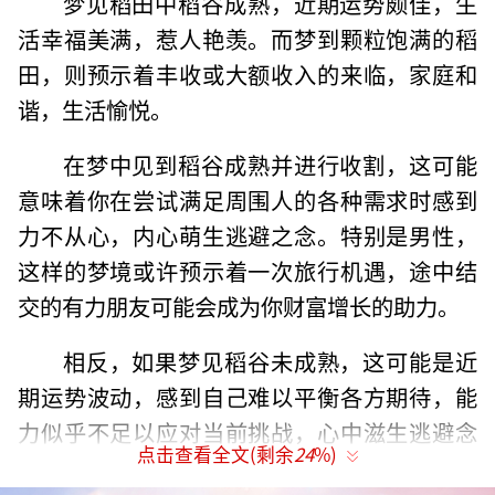
梦见稻田中稻谷成熟，近期运势颇佳，生
活幸福美满，惹人艳羡。而梦到颗粒饱满的稻
田，则预示着丰收或大额收入的来临，家庭和
谐，生活愉悦。
在梦中见到稻谷成熟并进行收割，这可能
意味着你在尝试满足周围人的各种需求时感到
力不从心，内心萌生逃避之念。特别是男性，
这样的梦境或许预示着一次旅行机遇，途中结
交的有力朋友可能会成为你财富增长的助力。
相反，如果梦见稻谷未成熟，这可能是近
期运势波动，感到自己难以平衡各方期待，能
力似乎不足以应对当前挑战，心中滋生逃避念
点击查看全文(剩余
24
%)
头。类似的，梦到种植稻谷时田中杂草丛生，