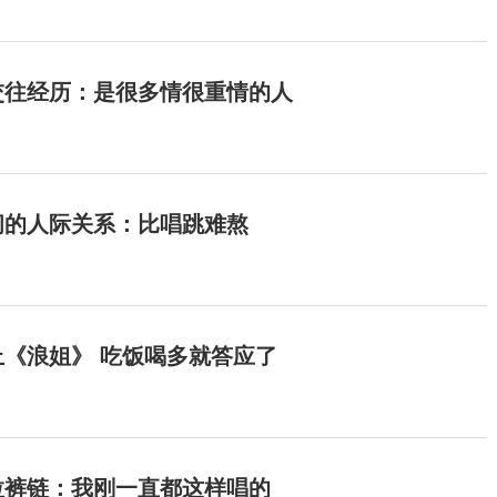
交往经历：是很多情很重情的人
间的人际关系：比唱跳难熬
《浪姐》 吃饭喝多就答应了
拉裤链：我刚一直都这样唱的