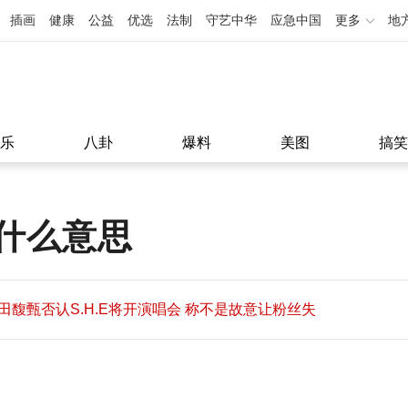
插画
健康
公益
优选
法制
守艺中华
应急中国
更多
地
乐
八卦
爆料
美图
搞笑
什么意思
田馥甄否认S.H.E将开演唱会 称不是故意让粉丝失
望
田馥甄否认S.H.E将开演唱会 称不是故意让粉丝失
11:08
望
11:08