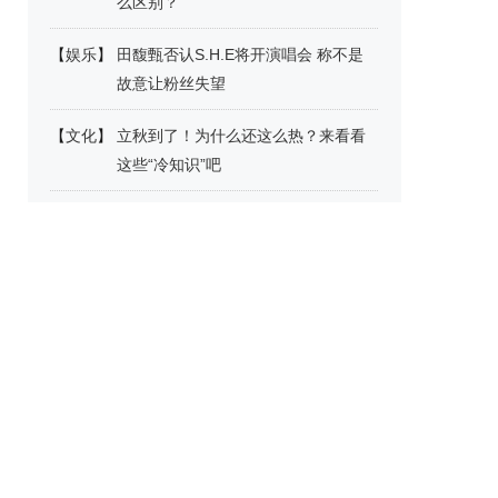
么区别？
【
娱乐
】
田馥甄否认S.H.E将开演唱会 称不是
故意让粉丝失望
【
文化
】
立秋到了！为什么还这么热？来看看
这些“冷知识”吧