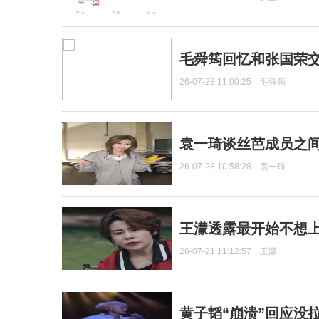
毛舜筠回忆和张国荣
26-07-28 11:00:25
毛舜筠
袁一琦谈丝芭成员之
26-07-28 10:58:28
袁一琦
王濛透露最开始不想上
26-07-21 11:12:57
王濛
黄子韬“崩溃”回应没