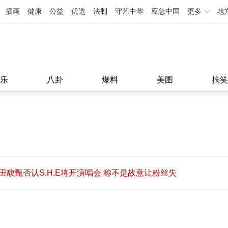
插画
健康
公益
优选
法制
守艺中华
应急中国
更多
地
乐
八卦
爆料
美图
搞笑
田馥甄否认S.H.E将开演唱会 称不是故意让粉丝失
望
田馥甄否认S.H.E将开演唱会 称不是故意让粉丝失
11:08
望
11:08