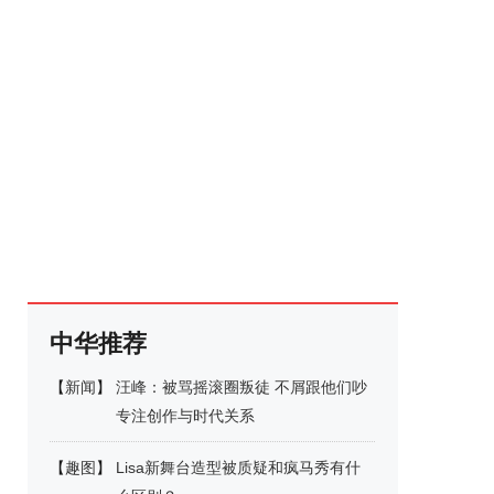
中华推荐
【
新闻
】
汪峰：被骂摇滚圈叛徒 不屑跟他们吵
专注创作与时代关系
【
趣图
】
Lisa新舞台造型被质疑和疯马秀有什