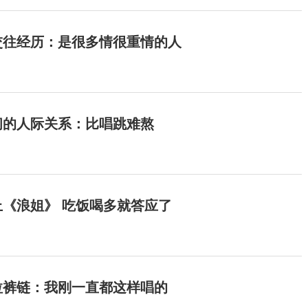
交往经历：是很多情很重情的人
间的人际关系：比唱跳难熬
《浪姐》 吃饭喝多就答应了
拉裤链：我刚一直都这样唱的