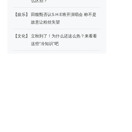
么区别？
【
娱乐
】
田馥甄否认S.H.E将开演唱会 称不是
故意让粉丝失望
【
文化
】
立秋到了！为什么还这么热？来看看
这些“冷知识”吧