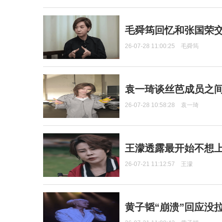
毛舜筠回忆和张国荣
26-07-28 11:00:25
毛舜筠
袁一琦谈丝芭成员之
26-07-28 10:58:28
袁一琦
王濛透露最开始不想上
26-07-21 11:12:57
王濛
黄子韬“崩溃”回应没