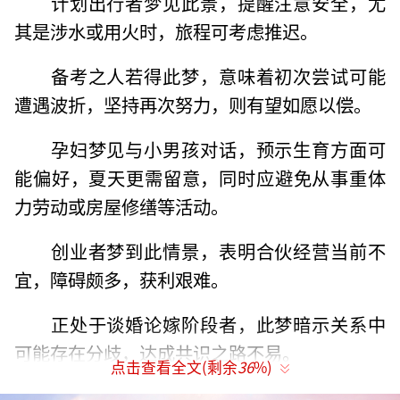
计划出行者梦见此景，提醒注意安全，尤
其是涉水或用火时，旅程可考虑推迟。
备考之人若得此梦，意味着初次尝试可能
遭遇波折，坚持再次努力，则有望如愿以偿。
孕妇梦见与小男孩对话，预示生育方面可
能偏好，夏天更需留意，同时应避免从事重体
力劳动或房屋修缮等活动。
创业者梦到此情景，表明合伙经营当前不
宜，障碍颇多，获利艰难。
正处于谈婚论嫁阶段者，此梦暗示关系中
可能存在分歧，达成共识之路不易。
点击查看全文(剩余
36
%)
从心理学角度分析，若你正感疲惫，不妨