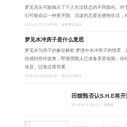
梦见洗头可能揭示了个人生活状态的不同面向。对
们可能会以一种更开朗、活泼的态度去拥抱生活，
2025-02-17 13:00:00
做梦梦见洗头
梦见水冲房子是什么意思
梦见水与房子的象征解析 梦境中水冲房子的情景
你感到些许疲惫，即便周围人已准备享受假期，你
休息，以免过度劳累
2025-04-06 09:00:00
梦见水冲房子
田馥甄否认S.H.E将
26-08-05 11:58:11
田馥甄