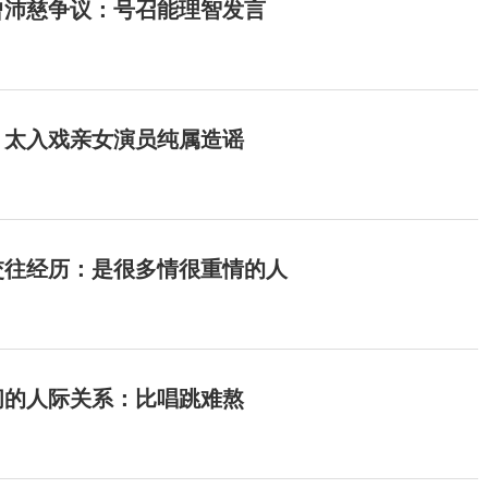
曾沛慈争议：号召能理智发言
：太入戏亲女演员纯属造谣
交往经历：是很多情很重情的人
间的人际关系：比唱跳难熬