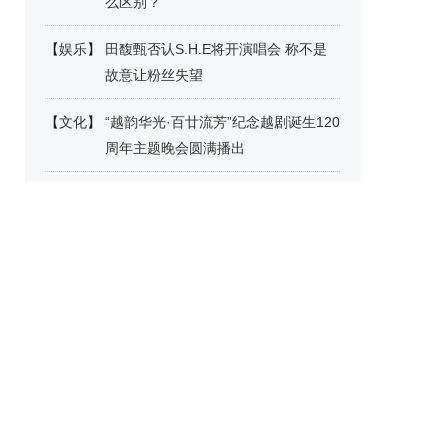
么区别？
【
娱乐
】
田馥甄否认S.H.E将开演唱会 称不是
故意让粉丝失望
【
文化
】
“越韵华光·百廿流芳”纪念越剧诞生120
周年主题晚会圆满播出