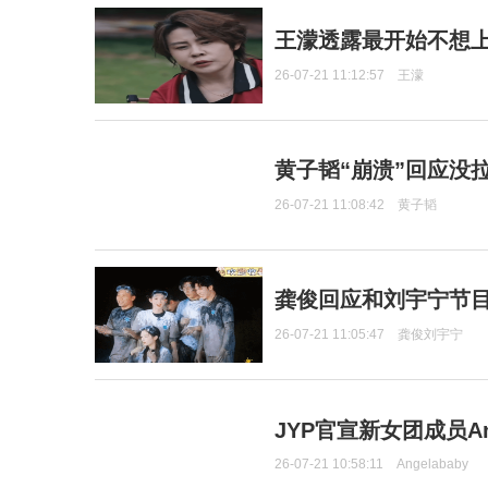
王濛透露最开始不想上
26-07-21 11:12:57
王濛
黄子韬“崩溃”回应没
26-07-21 11:08:42
黄子韬
龚俊回应和刘宇宁节
26-07-21 11:05:47
龚俊刘宇宁
JYP官宣新女团成员Ang
26-07-21 10:58:11
Angelababy