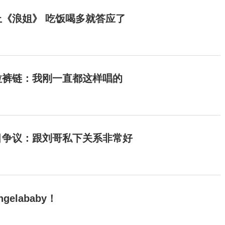
《浪姐》 吃饭喝多就答应了
拉裤链：我刚一直都这样唱的
目争议：跟刘哥私下关系非常好
elababy！