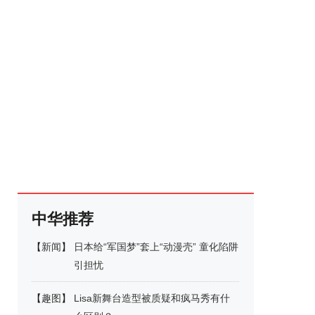
中华推荐
【
新闻
】
日本给“军国梦”套上“动漫壳” 童化陷阱
引担忧
【
趣图
】
Lisa新舞台造型被质疑和疯马秀有什