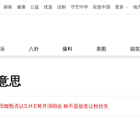
插画
健康
公益
优选
法制
守艺中华
应急中国
更多
地
乐
八卦
爆料
美图
搞笑
意思
田馥甄否认S.H.E将开演唱会 称不是故意让粉丝失
望
田馥甄否认S.H.E将开演唱会 称不是故意让粉丝失
11:08
望
11:08