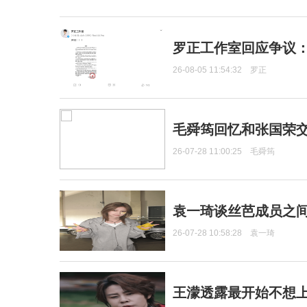
罗正工作室回应争议
26-08-05 11:54:32
罗正
毛舜筠回忆和张国荣
26-07-28 11:00:25
毛舜筠
袁一琦谈丝芭成员之
26-07-28 10:58:28
袁一琦
王濛透露最开始不想上