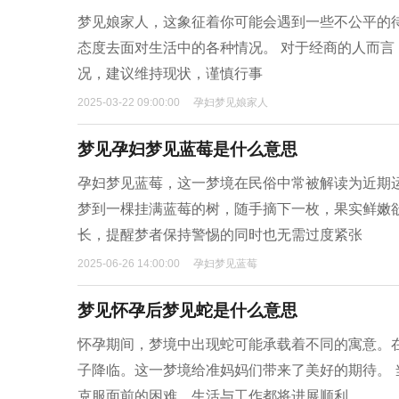
梦见娘家人，这象征着你可能会遇到一些不公平的
态度去面对生活中的各种情况。 对于经商的人而
况，建议维持现状，谨慎行事
2025-03-22 09:00:00
孕妇梦见娘家人
梦见孕妇梦见蓝莓是什么意思
孕妇梦见蓝莓，这一梦境在民俗中常被解读为近期
梦到一棵挂满蓝莓的树，随手摘下一枚，果实鲜嫩
长，提醒梦者保持警惕的同时也无需过度紧张
2025-06-26 14:00:00
孕妇梦见蓝莓
梦见怀孕后梦见蛇是什么意思
怀孕期间，梦境中出现蛇可能承载着不同的寓意。
子降临。这一梦境给准妈妈们带来了美好的期待。
克服面前的困难，生活与工作都将进展顺利