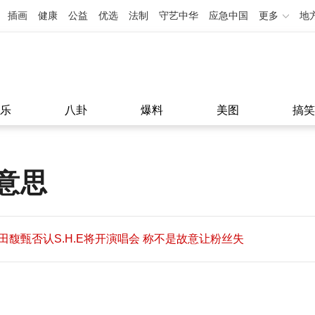
插画
健康
公益
优选
法制
守艺中华
应急中国
更多
地
乐
八卦
爆料
美图
搞笑
意思
田馥甄否认S.H.E将开演唱会 称不是故意让粉丝失
望
田馥甄否认S.H.E将开演唱会 称不是故意让粉丝失
11:08
望
11:08