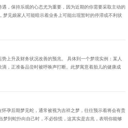
待遇，保持乐观的心态尤为重要，因为近期的你需要采取主动的
言，梦见娘家人可能暗示着业务上可能出现暂时的停滞或不利状
运势上升及财务状况改善的预兆。 具体到一个梦境实例：某人
欲滴，正准备品尝时被呼唤声打断。此梦寓意着胎儿的健康成
在怀孕后期梦见蛇，通常被视为吉祥之梦，往往预示着将会有贵
 当梦到蛇扑向自己时，不必惊慌，这其实是吉兆，表明你能够