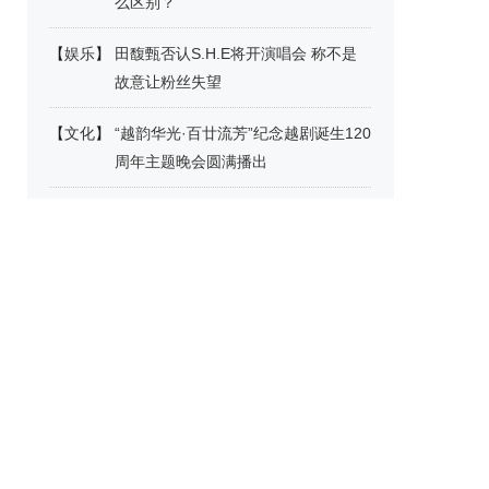
么区别？
【
娱乐
】
田馥甄否认S.H.E将开演唱会 称不是
故意让粉丝失望
【
文化
】
“越韵华光·百廿流芳”纪念越剧诞生120
周年主题晚会圆满播出