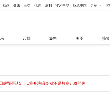
插画
健康
公益
优选
法制
守艺中华
应急中国
更多
地
乐
八卦
爆料
美图
搞笑
田馥甄否认S.H.E将开演唱会 称不是故意让粉丝失
望
田馥甄否认S.H.E将开演唱会 称不是故意让粉丝失
11:08
望
11:08