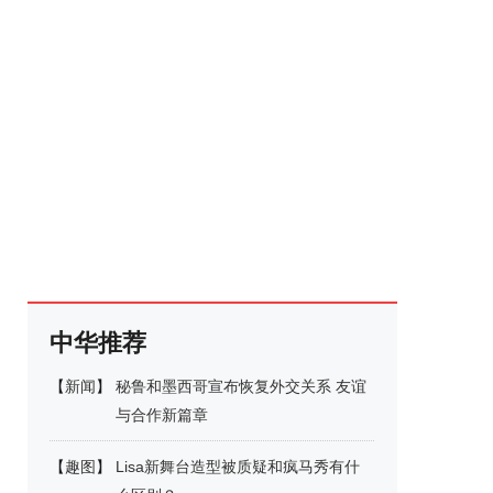
中华推荐
【
新闻
】
秘鲁和墨西哥宣布恢复外交关系 友谊
与合作新篇章
【
趣图
】
Lisa新舞台造型被质疑和疯马秀有什