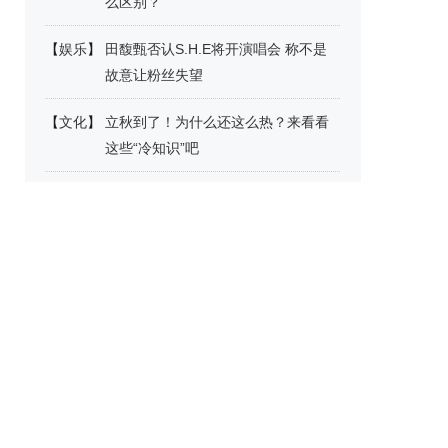
么区别？
【
娱乐
】
田馥甄否认S.H.E将开演唱会 称不是
故意让粉丝失望
【
文化
】
立秋到了！为什么还这么热？来看看
这些“冷知识”吧