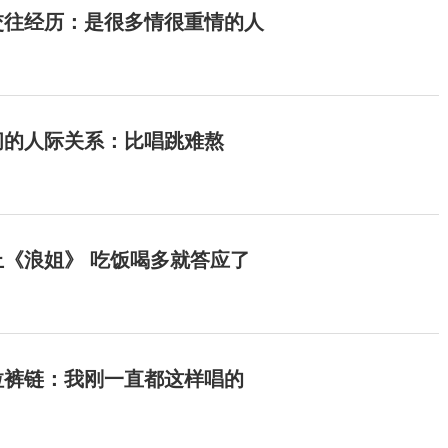
交往经历：是很多情很重情的人
间的人际关系：比唱跳难熬
《浪姐》 吃饭喝多就答应了
拉裤链：我刚一直都这样唱的