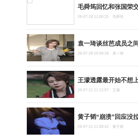
毛舜筠回忆和张国荣
26-07-28 11:00:25
毛舜筠
袁一琦谈丝芭成员之
26-07-28 10:58:28
袁一琦
王濛透露最开始不想上
26-07-21 11:12:57
王濛
黄子韬“崩溃”回应没
26-07-21 11:08:42
黄子韬