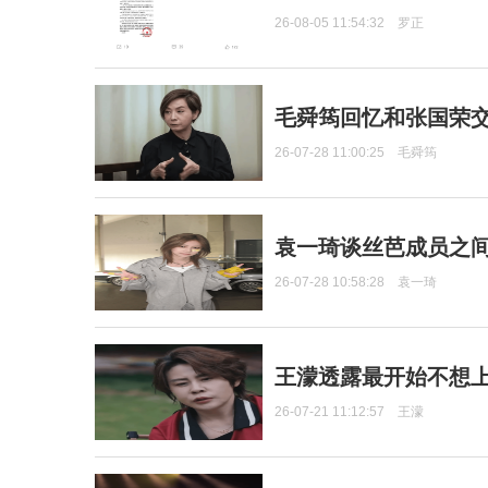
26-08-05 11:54:32
罗正
毛舜筠回忆和张国荣
26-07-28 11:00:25
毛舜筠
袁一琦谈丝芭成员之
26-07-28 10:58:28
袁一琦
王濛透露最开始不想上
26-07-21 11:12:57
王濛