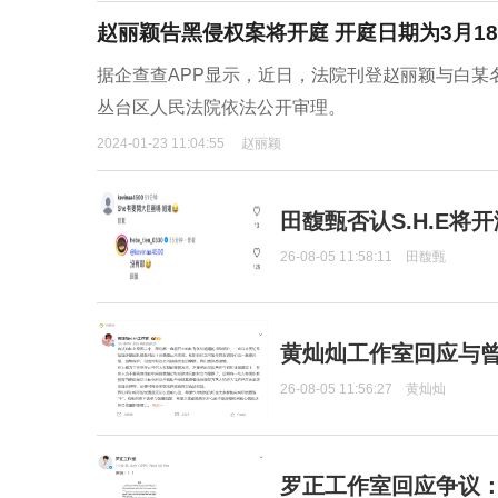
赵丽颖告黑侵权案将开庭 开庭日期为3月1
据企查查APP显示，近日，法院刊登赵丽颖与白某
丛台区人民法院依法公开审理。
2024-01-23 11:04:55
赵丽颖
田馥甄否认S.H.E将
26-08-05 11:58:11
田馥甄
黄灿灿工作室回应与
26-08-05 11:56:27
黄灿灿
罗正工作室回应争议