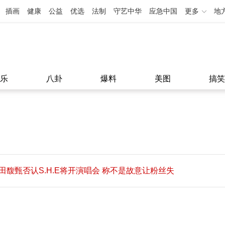
插画
健康
公益
优选
法制
守艺中华
应急中国
更多
地
乐
八卦
爆料
美图
搞笑
田馥甄否认S.H.E将开演唱会 称不是故意让粉丝失
望
田馥甄否认S.H.E将开演唱会 称不是故意让粉丝失
11:08
望
11:08