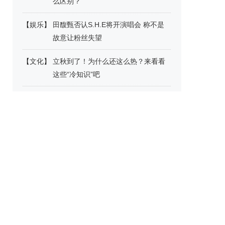
么区别？
【
娱乐
】
田馥甄否认S.H.E将开演唱会 称不是
故意让粉丝失望
【
文化
】
立秋到了！为什么还这么热？来看看
这些“冷知识”吧