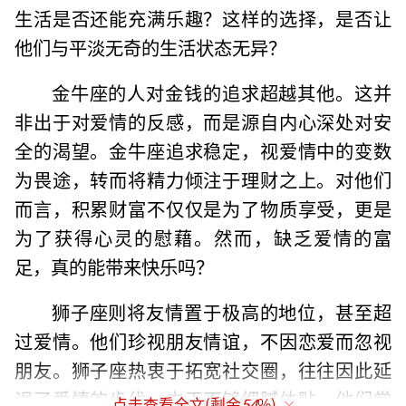
生活是否还能充满乐趣？这样的选择，是否让
他们与平淡无奇的生活状态无异？
金牛座的人对金钱的追求超越其他。这并
非出于对爱情的反感，而是源自内心深处对安
全的渴望。金牛座追求稳定，视爱情中的变数
为畏途，转而将精力倾注于理财之上。对他们
而言，积累财富不仅仅是为了物质享受，更是
为了获得心灵的慰藉。然而，缺乏爱情的富
足，真的能带来快乐吗？
狮子座则将友情置于极高的地位，甚至超
过爱情。他们珍视朋友情谊，不因恋爱而忽视
朋友。狮子座热衷于拓宽社交圈，往往因此延
误了爱情的步伐。由于不够细腻体贴，他们常
点击查看全文(剩余
54
%)